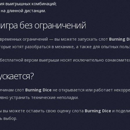
ия выигрышных комбинаций;
 на длинной дистанции.
 игра без ограничений
временных ограничений — вы можете запускать слот
Burning D
торые хотят разобраться в механике, а также для опытных поль
 бесплатной версии выигрыши носят исключительно ознакомител
ускается?
ричинам слот
Burning Dice
не открывается или работает некорр
ивно устранить технические неполадки.
ы вы можете оставить свою оценку слота
Burning Dice
и подели
ь выбор.