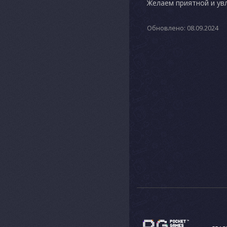
Желаем приятной и ув
Обновлено:
08.09.2024