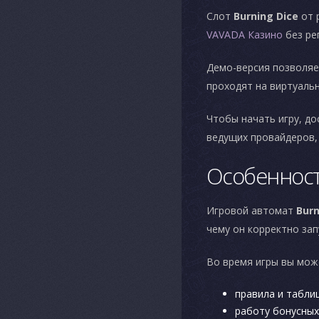
Слот
Burning Dice
от 
VAVADA Казино
без ре
Демо-версия позволяе
проходят на виртуальн
Чтобы начать игру, д
ведущих провайдеров, 
Особенности
Игровой автомат
Burn
чему он корректно зап
Во время игры вы мож
правила и табли
работу бонусных