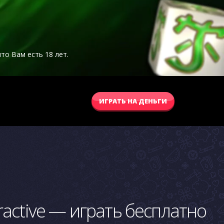
то Вам есть 18 лет.
ИГРАТЬ НА ДЕНЬГИ
ractive — играть бесплатно