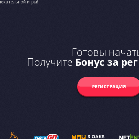
лекательной игры!
Готовы начат
Получите
Бонус за ре
РЕГИСТРАЦИЯ