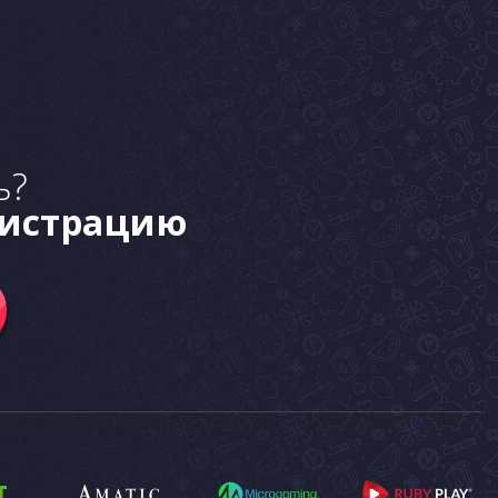
ь?
гистрацию