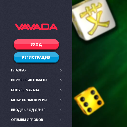
ВХОД
РЕГИСТРАЦИЯ
ГЛАВНАЯ
ИГРОВЫЕ АВТОМАТЫ
БОНУСЫ VAVADA
МОБИЛЬНАЯ ВЕРСИЯ
ВВОД ВЫВОД ДЕНЕГ
ОТЗЫВЫ ИГРОКОВ