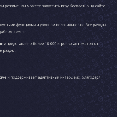
м режиме. Вы можете запустить игру бесплатно на сайте
нусными функциями и уровнем волатильности. Все раунды
добном темпе.
ино
представлено более 10 000 игровых автоматов от
e-раздел.
tive
и поддерживает адаптивный интерфейс, благодаря