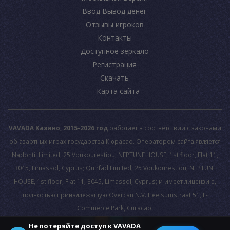
Ввод Вывод денег
Отзывы игроков
Контакты
Доступное зеркало
Регистрация
Скачать
Карта сайта
VAVADA Казино, 2015-2026 год
работает в соответствии с законами
об азартных играх государства Кюрасао. Оператором сайта является
Nadontil Limited, 25 Voukourestiou, NEPTUNE HOUSE, 1st floor, Flat 11,
3045, Limassol, Cyprus; Quirfad Limited, 25 Voukourestiou, NEPTUNE
HOUSE, 1st floor, Flat 11, 3045, Limassol, Cyprus; и имеет лицензию,
полностью принадлежащую Overcan N.V. Heelsumstraat 51, E-
Commerce Park, Curacao.
Не потеряйте доступ к VAVADA