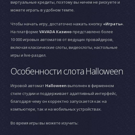
виртуальные кредиты, поэтому вы ничем не рискуете и
можете играть в удобном темпе.
Чтобы начать игру, достаточно нажать кнопку
«Играть»
.
На платформе
VAVADA Казино
представлено более
10 000 игровых автоматов от ведущих провайдеров,
включая классические слоты, видеослоты, настольные
игры и live-раздел.
Особенности слота Halloween
Игровой автомат
Halloween
выполнен в фирменном
стиле студии
и поддерживает адаптивный интерфейс,
благодаря чему он корректно запускается как на
компьютере, так и на мобильных устройствах.
Во время игры вы можете изучить: