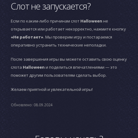
Слот не запускается?
Если по каким-либо причинам слот
Halloween
не
открывается или работает некорректно, нажмите кнопку
«Не работает»
. Мы проверим игру и постараемся
оперативно устранить технические неполадки.
После завершения игры вы можете оставить свою оценку
слота
Halloween
и поделиться впечатлениями — это
поможет другим пользователям сделать выбор.
Желаем приятной и увлекательной игры!
Обновлено:
08.09.2024