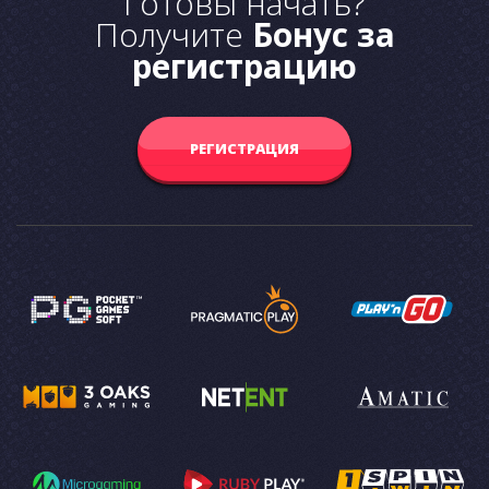
Готовы начать?
Получите
Бонус за
регистрацию
РЕГИСТРАЦИЯ