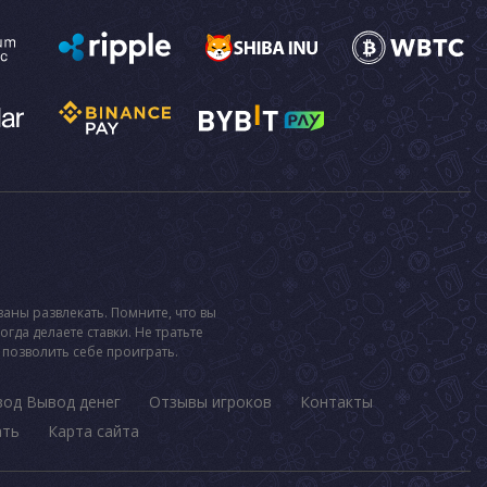
аны развлекать. Помните, что вы
огда делаете ставки. Не тратьте
позволить себе проиграть.
вод Вывод денег
Отзывы игроков
Контакты
ать
Карта сайта