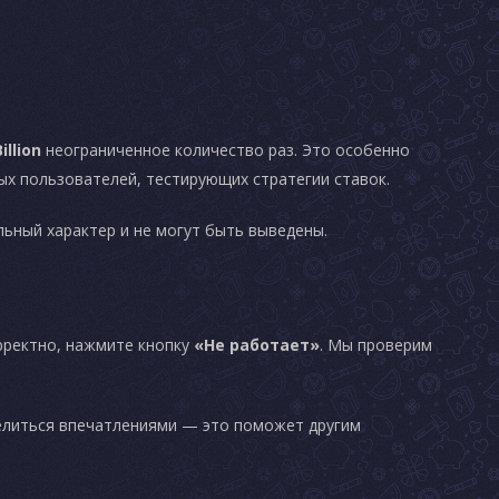
illion
неограниченное количество раз. Это особенно
ых пользователей, тестирующих стратегии ставок.
ьный характер и не могут быть выведены.
рректно, нажмите кнопку
«Не работает»
. Мы проверим
елиться впечатлениями — это поможет другим