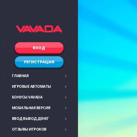
ВХОД
РЕГИСТРАЦИЯ
ГЛАВНАЯ
ИГРОВЫЕ АВТОМАТЫ
БОНУСЫ VAVADA
МОБИЛЬНАЯ ВЕРСИЯ
ВВОД ВЫВОД ДЕНЕГ
ОТЗЫВЫ ИГРОКОВ