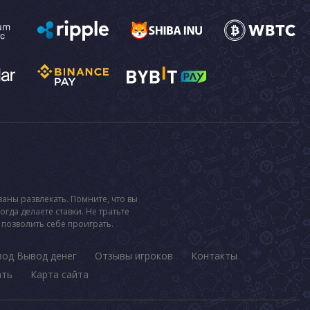
аны развлекать. Помните, что вы
огда делаете ставки. Не тратьте
позволить себе проиграть.
вод Вывод денег
Отзывы игроков
Контакты
ать
Карта сайта