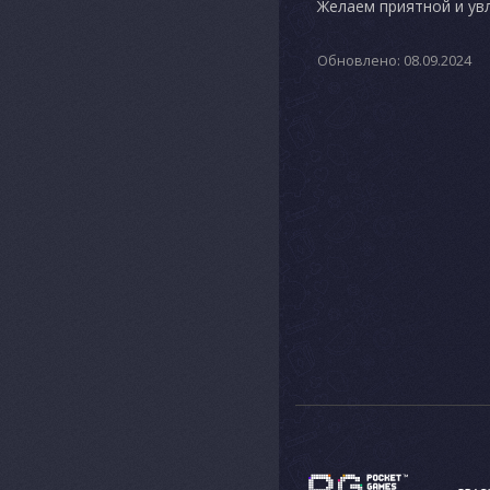
Желаем приятной и ув
Обновлено:
08.09.2024