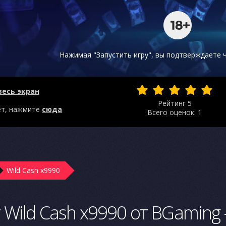
Нажимая "Запустить игру", вы подтверждаете ч
весь экран
Рейтинг
5
ет, нажмите
сюда
Всего оценок:
1
Wild Cash x9990
 Wild Cash x9990 от BGaming