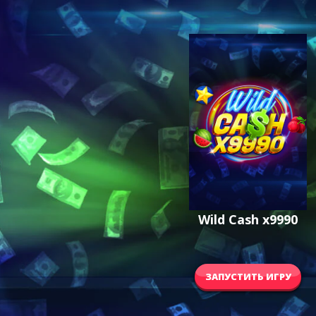
Wild Cash x9990
ЗАПУСТИТЬ ИГРУ