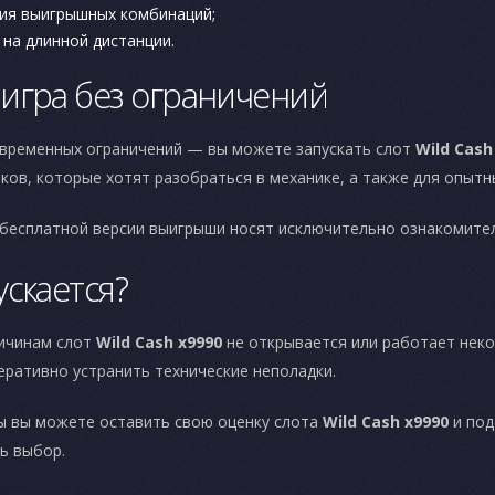
ия выигрышных комбинаций;
 на длинной дистанции.
 игра без ограничений
временных ограничений — вы можете запускать слот
Wild Cash
ков, которые хотят разобраться в механике, а также для опытн
 бесплатной версии выигрыши носят исключительно ознакомител
ускается?
ричинам слот
Wild Cash x9990
не открывается или работает нек
еративно устранить технические неполадки.
ы вы можете оставить свою оценку слота
Wild Cash x9990
и под
ь выбор.