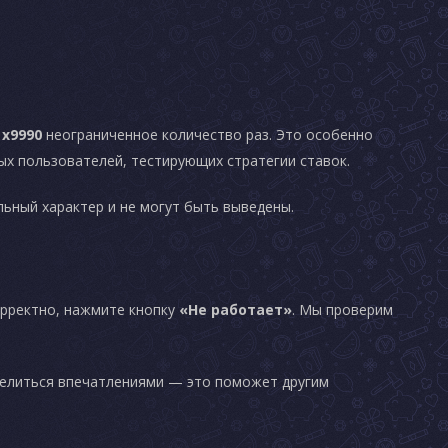
 x9990
неограниченное количество раз. Это особенно
ых пользователей, тестирующих стратегии ставок.
ьный характер и не могут быть выведены.
орректно, нажмите кнопку
«Не работает»
. Мы проверим
елиться впечатлениями — это поможет другим