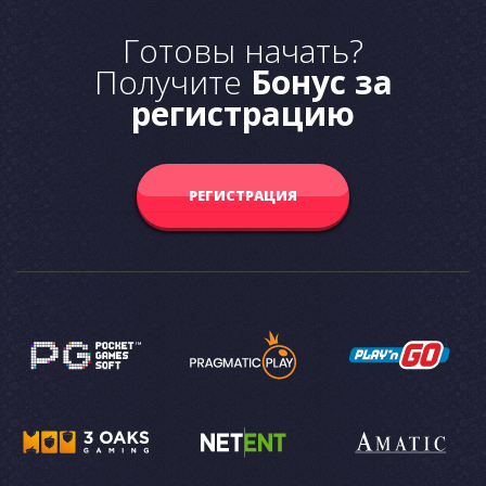
Готовы начать?
Получите
Бонус за
регистрацию
РЕГИСТРАЦИЯ