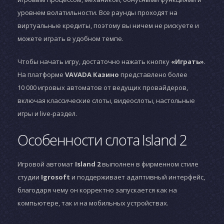
уровнем волатильности. Все раунды проходят на
виртуальные кредиты, поэтому вы ничем не рискуете и
можете играть в удобном темпе.
Чтобы начать игру, достаточно нажать кнопку
«Играть»
.
На платформе
VAVADA Казино
представлено более
10 000 игровых автоматов от ведущих провайдеров,
включая классические слоты, видеослоты, настольные
игры и live-раздел.
Особенности слота Island 2
Игровой автомат
Island 2
выполнен в фирменном стиле
студии
Igrosoft
и поддерживает адаптивный интерфейс,
благодаря чему он корректно запускается как на
компьютере, так и на мобильных устройствах.