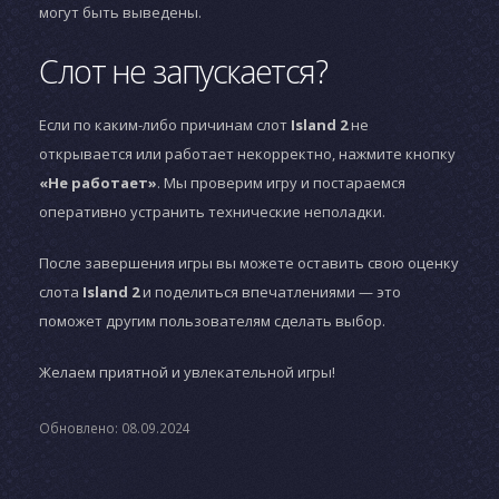
могут быть выведены.
Слот не запускается?
Если по каким-либо причинам слот
Island 2
не
открывается или работает некорректно, нажмите кнопку
«Не работает»
. Мы проверим игру и постараемся
оперативно устранить технические неполадки.
После завершения игры вы можете оставить свою оценку
слота
Island 2
и поделиться впечатлениями — это
поможет другим пользователям сделать выбор.
Желаем приятной и увлекательной игры!
Обновлено:
08.09.2024