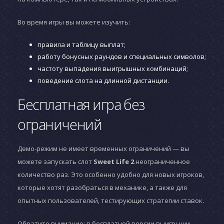
Во время игры вы можете изучить:
правила и таблицу выплат;
работу бонусных раундов и специальных символов;
частоту выпадения выигрышных комбинаций;
поведение слота на длинной дистанции.
Бесплатная игра без
ограничений
Демо-режим не имеет временных ограничений — вы
можете запускать слот
Sweet Life 2
неограниченное
количество раз. Это особенно удобно для новых игроков,
которые хотят разобраться в механике, а также для
опытных пользователей, тестирующих стратегии ставок.
Обратите внимание: в бесплатной версии выигрыши