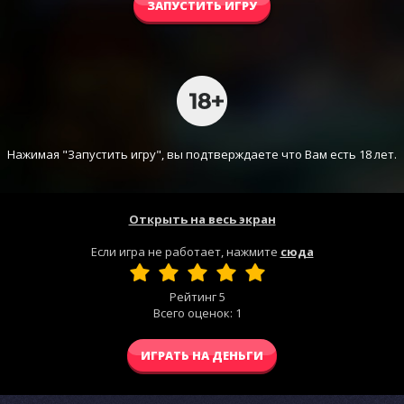
ЗАПУСТИТЬ ИГРУ
Нажимая "Запустить игру", вы подтверждаете что Вам есть 18 лет.
Открыть на весь экран
Если игра не работает, нажмите
сюда
Рейтинг
5
Всего оценок:
1
ИГРАТЬ НА ДЕНЬГИ