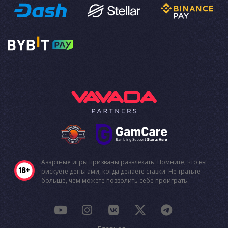
Азартные игры призваны развлекать. Помните, что вы
рискуете деньгами, когда делаете ставки. Не тратьте
больше, чем можете позволить себе проиграть.