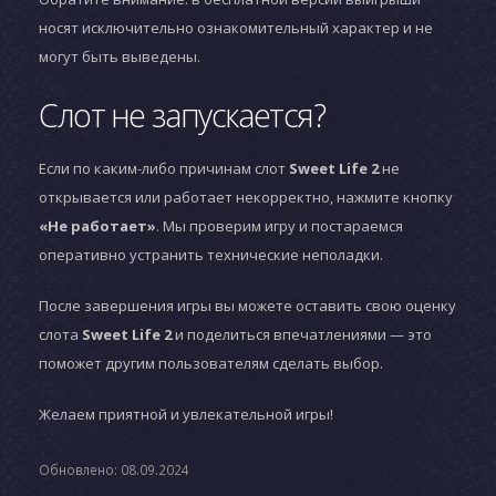
носят исключительно ознакомительный характер и не
могут быть выведены.
Слот не запускается?
Если по каким-либо причинам слот
Sweet Life 2
не
открывается или работает некорректно, нажмите кнопку
«Не работает»
. Мы проверим игру и постараемся
оперативно устранить технические неполадки.
После завершения игры вы можете оставить свою оценку
слота
Sweet Life 2
и поделиться впечатлениями — это
поможет другим пользователям сделать выбор.
Желаем приятной и увлекательной игры!
Обновлено:
08.09.2024