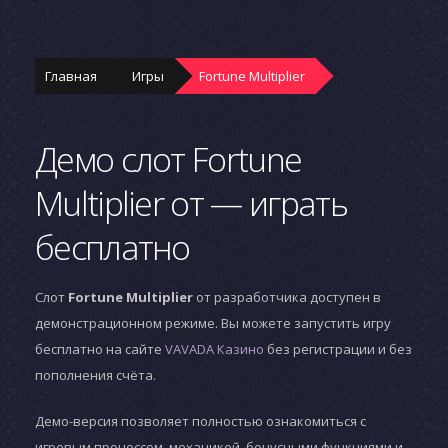
Главная
Игры
Fortune Multiplier
Демо слот Fortune
Multiplier от — играть
бесплатно
Слот
Fortune Multiplier
от разработчика
доступен в
демонстрационном режиме. Вы можете запустить игру
бесплатно на сайте
VAVADA Казино
без регистрации и без
пополнения счёта.
Демо-версия позволяет полностью ознакомиться с
игровым процессом, механикой, бонусными функциями и