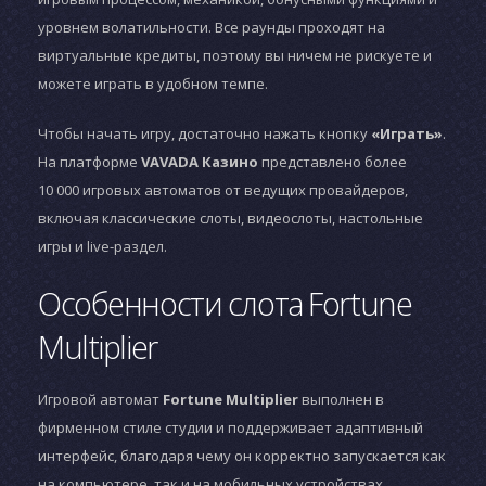
уровнем волатильности. Все раунды проходят на
виртуальные кредиты, поэтому вы ничем не рискуете и
можете играть в удобном темпе.
Чтобы начать игру, достаточно нажать кнопку
«Играть»
.
На платформе
VAVADA Казино
представлено более
10 000 игровых автоматов от ведущих провайдеров,
включая классические слоты, видеослоты, настольные
игры и live-раздел.
Особенности слота Fortune
Multiplier
Игровой автомат
Fortune Multiplier
выполнен в
фирменном стиле студии
и поддерживает адаптивный
интерфейс, благодаря чему он корректно запускается как
на компьютере, так и на мобильных устройствах.