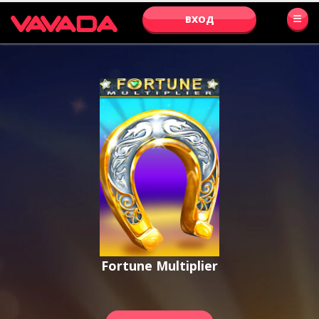
ВХОД
Fortune Multiplier