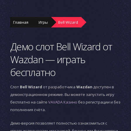
Главная
Игры
Bell Wizard
Демо слот Bell Wizard от
Wazdan — играть
бесплатно
Слот
Bell Wizard
от разработчика
Wazdan
доступен в
демонстрационном режиме. Вы можете запустить игру
бесплатно на сайте
VAVADA Казино
без регистрации и без
пополнения счёта.
Демо-версия позволяет полностью ознакомиться с
игровым процессом, механикой, бонусными функциями и