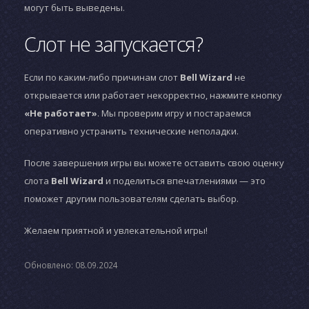
могут быть выведены.
Слот не запускается?
Если по каким-либо причинам слот
Bell Wizard
не
открывается или работает некорректно, нажмите кнопку
«Не работает»
. Мы проверим игру и постараемся
оперативно устранить технические неполадки.
После завершения игры вы можете оставить свою оценку
слота
Bell Wizard
и поделиться впечатлениями — это
поможет другим пользователям сделать выбор.
Желаем приятной и увлекательной игры!
Обновлено:
08.09.2024