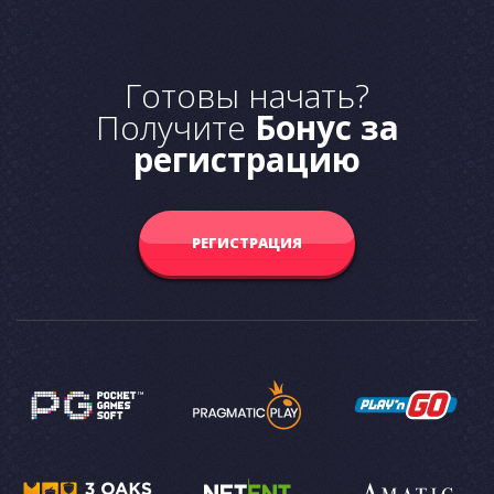
Готовы начать?
Получите
Бонус за
регистрацию
РЕГИСТРАЦИЯ