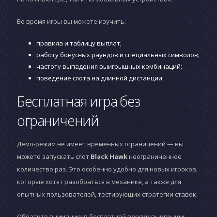
Во время игры вы можете изучить:
правила и таблицу выплат;
работу бонусных раундов и специальных символов;
частоту выпадения выигрышных комбинаций;
поведение слота на длинной дистанции.
Бесплатная игра без
ограничений
Демо-режим не имеет временных ограничений — вы
можете запускать слот
Black Hawk
неограниченное
количество раз. Это особенно удобно для новых игроков,
которые хотят разобраться в механике, а также для
опытных пользователей, тестирующих стратегии ставок.
Обратите внимание: в бесплатной версии выигрыши