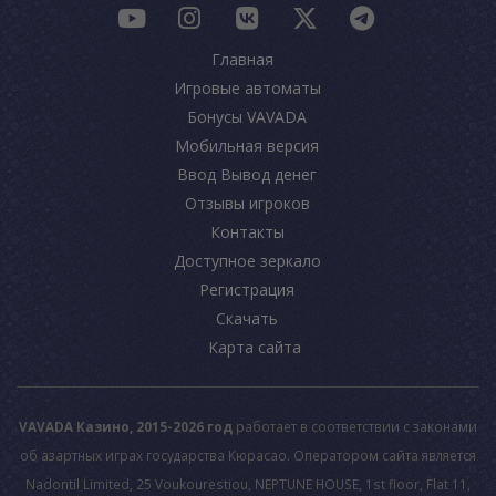
Главная
Игровые автоматы
Бонусы VAVADA
Мобильная версия
Ввод Вывод денег
Отзывы игроков
Контакты
Доступное зеркало
Регистрация
Скачать
Карта сайта
VAVADA Казино, 2015-2026 год
работает в соответствии с законами
об азартных играх государства Кюрасао. Оператором сайта является
Nadontil Limited, 25 Voukourestiou, NEPTUNE HOUSE, 1st floor, Flat 11,