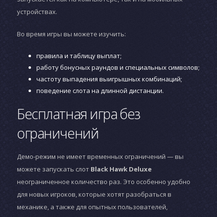
устройствах.
Во время игры вы можете изучить:
правила и таблицу выплат;
работу бонусных раундов и специальных символов;
частоту выпадения выигрышных комбинаций;
поведение слота на длинной дистанции.
Бесплатная игра без
ограничений
Демо-режим не имеет временных ограничений — вы
можете запускать слот
Black Hawk Deluxe
неограниченное количество раз. Это особенно удобно
для новых игроков, которые хотят разобраться в
механике, а также для опытных пользователей,