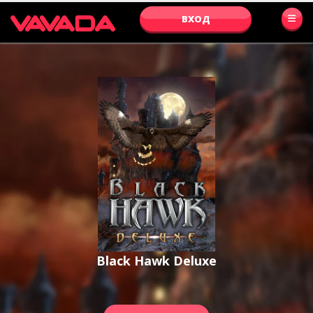
ВХОД
Black Hawk Deluxe