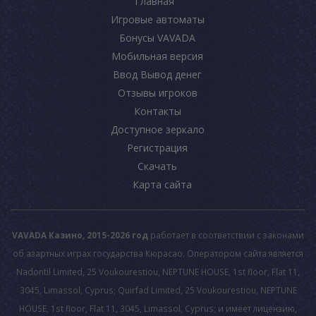
Главная
Игровые автоматы
Бонусы VAVADA
Мобильная версия
Ввод Вывод денег
Отзывы игроков
Контакты
Доступное зеркало
Регистрация
Скачать
Карта сайта
VAVADA Казино, 2015-2026 год
работает в соответствии с законами
об азартных играх государства Кюрасао. Оператором сайта является
Nadontil Limited, 25 Voukourestiou, NEPTUNE HOUSE, 1st floor, Flat 11,
3045, Limassol, Cyprus; Quirfad Limited, 25 Voukourestiou, NEPTUNE
HOUSE, 1st floor, Flat 11, 3045, Limassol, Cyprus; и имеет лицензию,