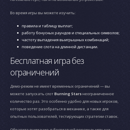
Во время игры вы можете изучить:
правила и таблицу выплат;
работу бонусных раундов и специальных символов;
частоту выпадения выигрышных комбинаций;
поведение слота на длинной дистанции.
Бесплатная игра без
ограничений
Демо-режим не имеет временных ограничений — вы
можете запускать слот
Burning Stars
неограниченное
количество раз. Это особенно удобно для новых игроков,
которые хотят разобраться в механике, а также для
опытных пользователей, тестирующих стратегии ставок.
Обратите внимание: в бесплатной версии выигрыши