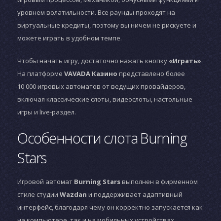
уровнем волатильности. Все раунды проходят на
виртуальные кредиты, поэтому вы ничем не рискуете и
можете играть в удобном темпе.
Чтобы начать игру, достаточно нажать кнопку
«Играть»
.
На платформе
VAVADA Казино
представлено более
10 000 игровых автоматов от ведущих провайдеров,
включая классические слоты, видеослоты, настольные
игры и live-раздел.
Особенности слота Burning
Stars
Игровой автомат
Burning Stars
выполнен в фирменном
стиле студии
Wazdan
и поддерживает адаптивный
интерфейс, благодаря чему он корректно запускается как
на компьютере, так и на мобильных устройствах.