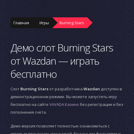
Главная
Игры
Burning Stars
Демо слот Burning Stars
от Wazdan — играть
бесплатно
Слот
Burning Stars
от разработчика
Wazdan
доступен в
демонстрационном режиме. Вы можете запустить игру
бесплатно на сайте
VAVADA Казино
без регистрации и без
пополнения счёта.
Демо-версия позволяет полностью ознакомиться с
игровым процессом, механикой, бонусными функциями и