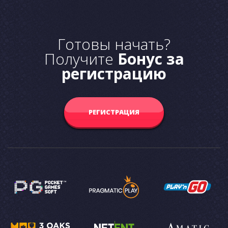
Готовы начать?
Получите
Бонус за
регистрацию
РЕГИСТРАЦИЯ