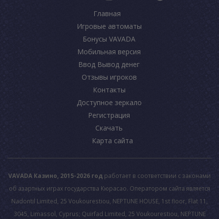
Главная
Игровые автоматы
Бонусы VAVADA
Мобильная версия
Ввод Вывод денег
Отзывы игроков
Контакты
Доступное зеркало
Регистрация
Скачать
Карта сайта
VAVADA Казино, 2015-2026 год
работает в соответствии с законами
об азартных играх государства Кюрасао. Оператором сайта является
Nadontil Limited, 25 Voukourestiou, NEPTUNE HOUSE, 1st floor, Flat 11,
3045, Limassol, Cyprus; Quirfad Limited, 25 Voukourestiou, NEPTUNE