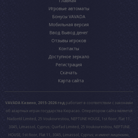
Главная
Игровые автоматы
Бонусы VAVADA
Мобильная версия
Ввод Вывод денег
Отзывы игроков
Контакты
Доступное зеркало
Регистрация
Скачать
Карта сайта
VAVADA Казино, 2015-2026 год
работает в соответствии с законами
об азартных играх государства Кюрасао. Оператором сайта является
Nadontil Limited, 25 Voukourestiou, NEPTUNE HOUSE, 1st floor, Flat 11,
3045, Limassol, Cyprus; Quirfad Limited, 25 Voukourestiou, NEPTUNE
HOUSE, 1st floor, Flat 11, 3045, Limassol, Cyprus; и имеет лицензию,