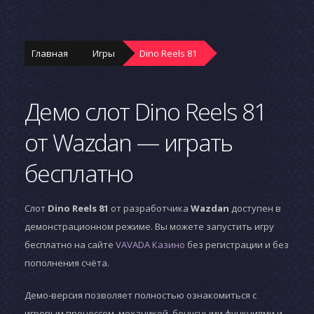
Главная
Игры
Dino Reels 81
Демо слот Dino Reels 81
от Wazdan — играть
бесплатно
Слот
Dino Reels 81
от разработчика
Wazdan
доступен в
демонстрационном режиме. Вы можете запустить игру
бесплатно на сайте
VAVADA Казино
без регистрации и без
пополнения счёта.
Демо-версия позволяет полностью ознакомиться с
игровым процессом, механикой, бонусными функциями и