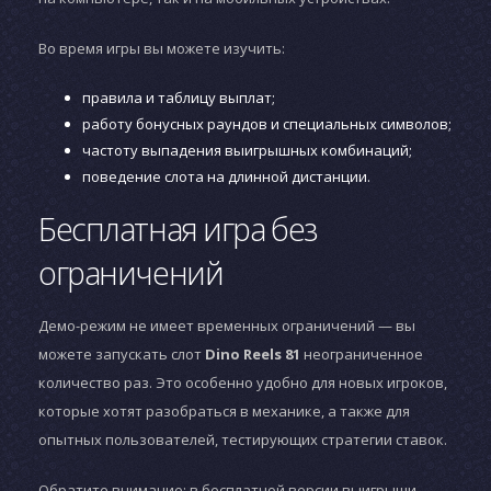
Во время игры вы можете изучить:
правила и таблицу выплат;
работу бонусных раундов и специальных символов;
частоту выпадения выигрышных комбинаций;
поведение слота на длинной дистанции.
Бесплатная игра без
ограничений
Демо-режим не имеет временных ограничений — вы
можете запускать слот
Dino Reels 81
неограниченное
количество раз. Это особенно удобно для новых игроков,
которые хотят разобраться в механике, а также для
опытных пользователей, тестирующих стратегии ставок.
Обратите внимание: в бесплатной версии выигрыши