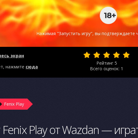
Нажимая "Запустить игру", вы подтверждаете ч
весь экран
Рейтинг
5
ет, нажмите
сюда
Всего оценок:
1
Fenix Play
 Fenix Play от Wazdan — игра