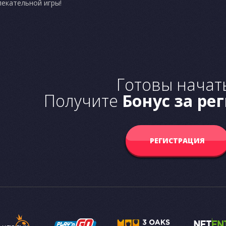
лекательной игры!
Готовы начат
Получите
Бонус за ре
РЕГИСТРАЦИЯ