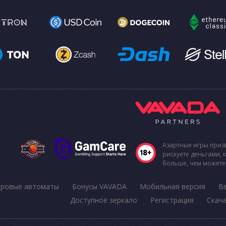
Азартные игры призв
рискуете деньгами, к
больше, чем можете 
гровые автоматы
Бонусы VAVADA
Мобильная версия
В
Доступное зеркало
Регистрация
Скач