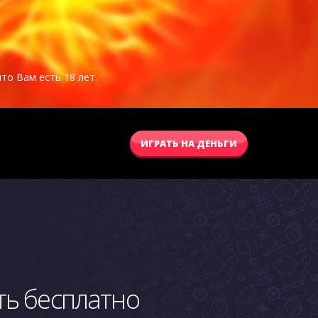
то Вам есть 18 лет.
ИГРАТЬ НА ДЕНЬГИ
ть бесплатно