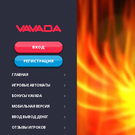
ВХОД
РЕГИСТРАЦИЯ
ГЛАВНАЯ
ИГРОВЫЕ АВТОМАТЫ
БОНУСЫ VAVADA
МОБИЛЬНАЯ ВЕРСИЯ
ВВОД ВЫВОД ДЕНЕГ
ОТЗЫВЫ ИГРОКОВ