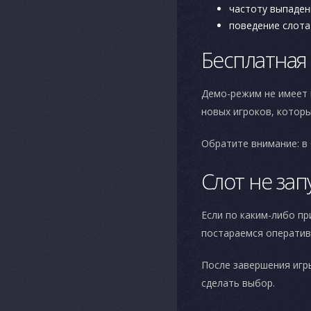
частоту выпаден
поведение слота
Бесплатная
Демо-режим не имеет 
новых игроков, которы
Обратите внимание: в
Слот не зап
Если по каким-либо п
постараемся оператив
После завершения игр
сделать выбор.