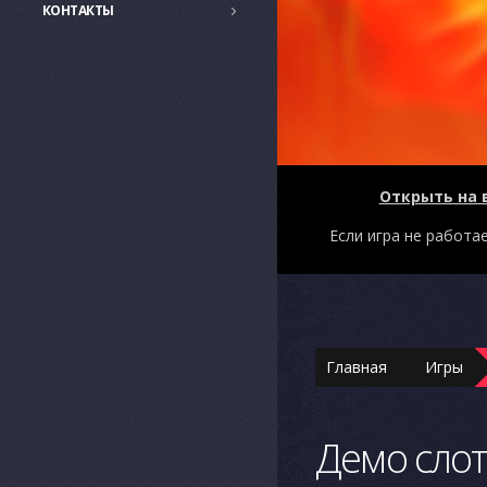
КОНТАКТЫ
Открыть на 
Если игра не работа
Главная
Игры
Демо слот