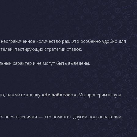
неограниченное количество раз. Это особенно удобно для
телей, тестирующих стратегии ставок.
ьный характер и не могут быть выведены.
но, нажмите кнопку
«Не работает»
. Мы проверим игру и
ся впечатлениями — это поможет другим пользователям