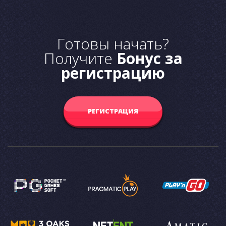
Готовы начать?
Получите
Бонус за
регистрацию
РЕГИСТРАЦИЯ