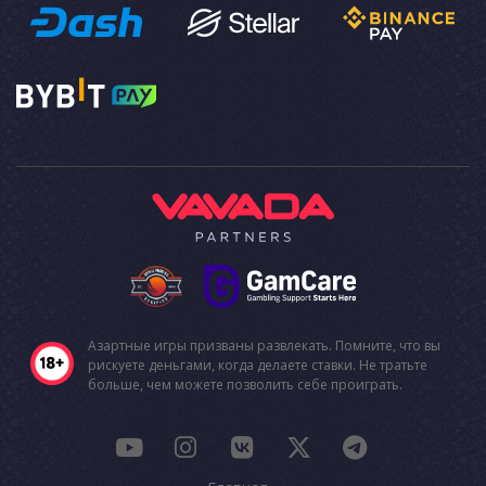
Азартные игры призваны развлекать. Помните, что вы
рискуете деньгами, когда делаете ставки. Не тратьте
больше, чем можете позволить себе проиграть.