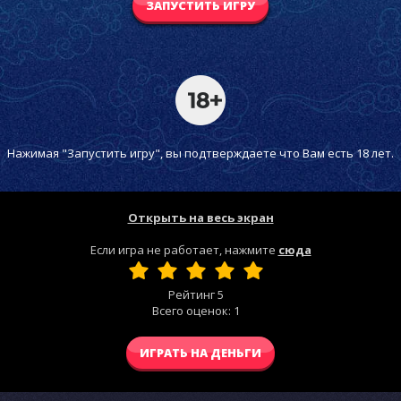
ЗАПУСТИТЬ ИГРУ
Нажимая "Запустить игру", вы подтверждаете что Вам есть 18 лет.
Открыть на весь экран
Если игра не работает, нажмите
сюда
Рейтинг
5
Всего оценок:
1
ИГРАТЬ НА ДЕНЬГИ