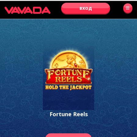
ВХОД
Fortune Reels