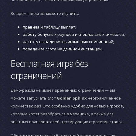
Во время игры вы можете изучить:
правила и таблицу выплат;
работу бонусных раундов и специальных символов;
частоту выпадения выигрышных комбинаций;
поведение слота на длинной дистанции.
Бесплатная игра без
ограничений
Демо-режим не имеет временных ограничений — вы
можете запускать слот
Golden Sphinx
неограниченное
количество раз. Это особенно удобно для новых игроков,
которые хотят разобраться в механике, а также для
опытных пользователей, тестирующих стратегии ставок.
Обратите внимание: в бесплатной версии выигрыши