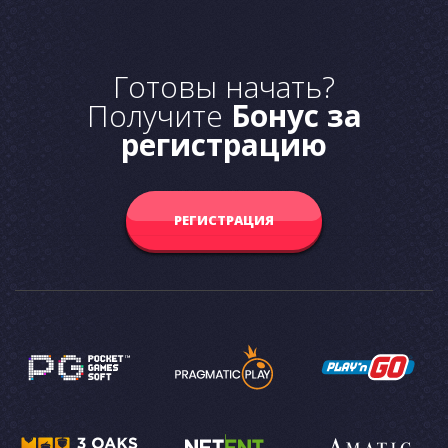
Готовы начать?
Получите
Бонус за
регистрацию
РЕГИСТРАЦИЯ