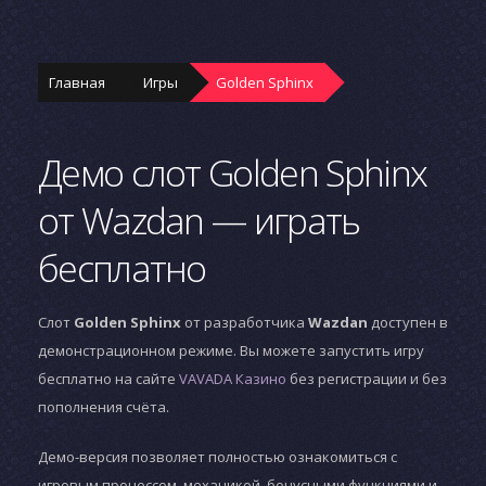
Главная
Игры
Golden Sphinx
Демо слот Golden Sphinx
от Wazdan — играть
бесплатно
Слот
Golden Sphinx
от разработчика
Wazdan
доступен в
демонстрационном режиме. Вы можете запустить игру
бесплатно на сайте
VAVADA Казино
без регистрации и без
пополнения счёта.
Демо-версия позволяет полностью ознакомиться с
игровым процессом, механикой, бонусными функциями и