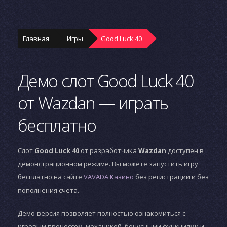
Главная
Игры
Good Luck 40
Демо слот Good Luck 40
от Wazdan — играть
бесплатно
Слот
Good Luck 40
от разработчика
Wazdan
доступен в
демонстрационном режиме. Вы можете запустить игру
бесплатно на сайте
VAVADA Казино
без регистрации и без
пополнения счёта.
Демо-версия позволяет полностью ознакомиться с
игровым процессом, механикой, бонусными функциями и