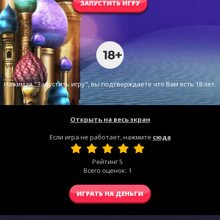
ЗАПУСТИТЬ ИГРУ
Нажимая "Запустить игру", вы подтверждаете что Вам есть 18 лет.
Открыть на весь экран
Если игра не работает, нажмите
сюда
Рейтинг
5
Всего оценок:
1
ИГРАТЬ НА ДЕНЬГИ