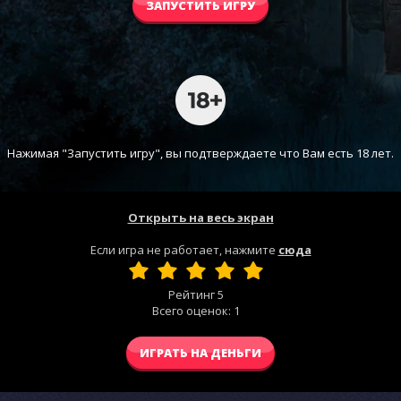
ЗАПУСТИТЬ ИГРУ
Нажимая "Запустить игру", вы подтверждаете что Вам есть 18 лет.
Открыть на весь экран
Если игра не работает, нажмите
сюда
Рейтинг
5
Всего оценок:
1
ИГРАТЬ НА ДЕНЬГИ