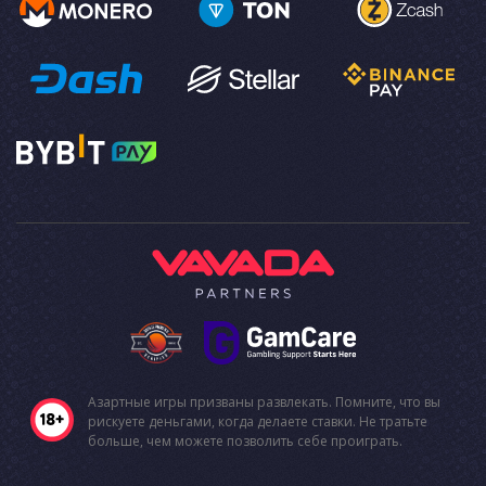
Азартные игры призваны развлекать. Помните, что вы
рискуете деньгами, когда делаете ставки. Не тратьте
больше, чем можете позволить себе проиграть.