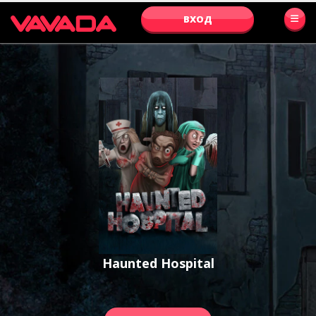
ВХОД
Haunted Hospital