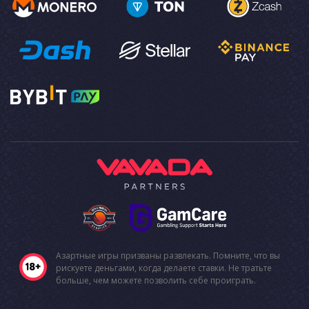
Азартные игры призваны развлекать. Помните, что вы
рискуете деньгами, когда делаете ставки. Не тратьте
больше, чем можете позволить себе проиграть.