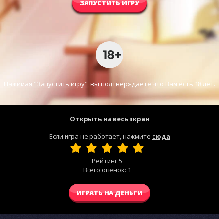
ЗАПУСТИТЬ ИГРУ
Нажимая "Запустить игру", вы подтверждаете что Вам есть 18 лет.
Открыть на весь экран
Если игра не работает, нажмите
сюда
Рейтинг
5
Всего оценок:
1
ИГРАТЬ НА ДЕНЬГИ