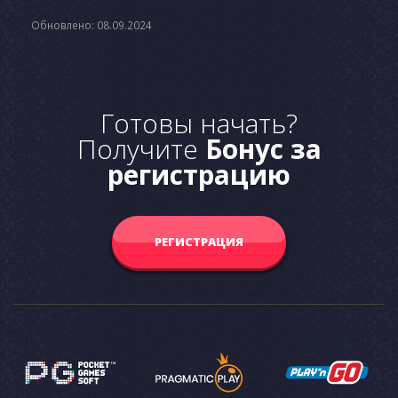
Обновлено:
08.09.2024
Готовы начать?
Получите
Бонус за
регистрацию
РЕГИСТРАЦИЯ