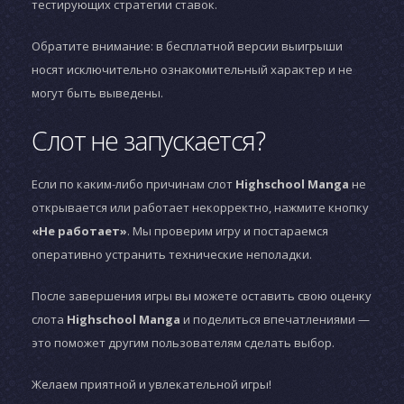
тестирующих стратегии ставок.
Обратите внимание: в бесплатной версии выигрыши
носят исключительно ознакомительный характер и не
могут быть выведены.
Слот не запускается?
Если по каким-либо причинам слот
Highschool Manga
не
открывается или работает некорректно, нажмите кнопку
«Не работает»
. Мы проверим игру и постараемся
оперативно устранить технические неполадки.
После завершения игры вы можете оставить свою оценку
слота
Highschool Manga
и поделиться впечатлениями —
это поможет другим пользователям сделать выбор.
Желаем приятной и увлекательной игры!