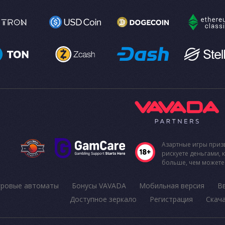
Азартные игры призв
рискуете деньгами, к
больше, чем можете 
гровые автоматы
Бонусы VAVADA
Мобильная версия
В
Доступное зеркало
Регистрация
Скач