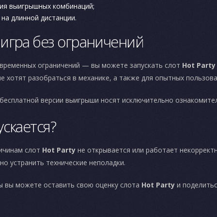
ия выигрышных комбинаций;
 на длинной дистанции.
 игра без ограничений
временных ограничений — вы можете запускать слот
Hot Party
е хотят разобраться в механике, а также для опытных пользова
 бесплатной версии выигрыши носят исключительно ознакомител
ускается?
ричинам слот
Hot Party
не открывается или работает некоррект
но устранить технические неполадки.
ы вы можете оставить свою оценку слота
Hot Party
и поделитьс