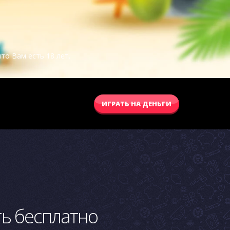
то Вам есть 18 лет.
ИГРАТЬ НА ДЕНЬГИ
ть бесплатно