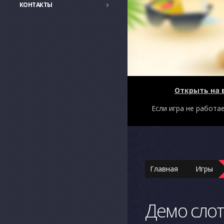
КОНТАКТЫ
Открыть на 
Если игра не работа
Главная
Игры
Демо слот