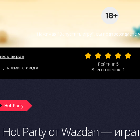
Нажимая "Запустить игру", вы подтверждаете ч
весь экран
Рейтинг
5
ет, нажмите
сюда
Всего оценок:
1
Hot Party
 Hot Party от Wazdan — игра