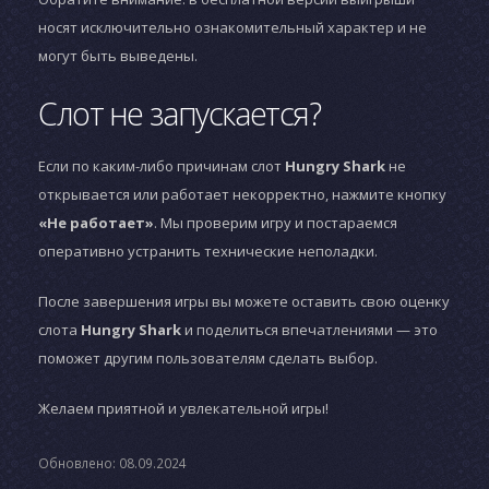
носят исключительно ознакомительный характер и не
могут быть выведены.
Слот не запускается?
Если по каким-либо причинам слот
Hungry Shark
не
открывается или работает некорректно, нажмите кнопку
«Не работает»
. Мы проверим игру и постараемся
оперативно устранить технические неполадки.
После завершения игры вы можете оставить свою оценку
слота
Hungry Shark
и поделиться впечатлениями — это
поможет другим пользователям сделать выбор.
Желаем приятной и увлекательной игры!
Обновлено:
08.09.2024