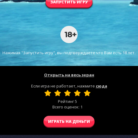
ЗАПУСТИТЬ ИГРУ
Нажимая "Запустить игру", вы подтверждаете что Вам есть 18 лет.
Открыть на весь экран
Если игра не работает, нажмите
сюда
Рейтинг
5
Всего оценок:
1
ИГРАТЬ НА ДЕНЬГИ