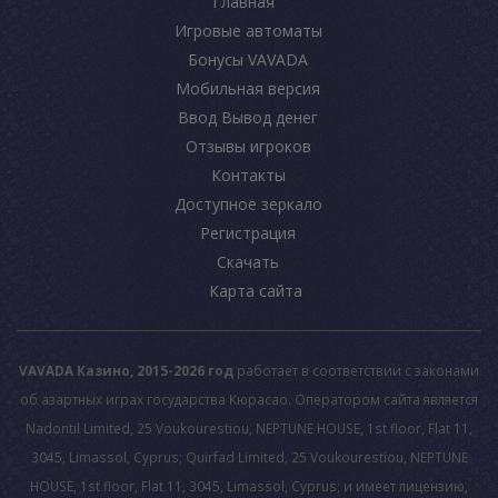
Главная
Игровые автоматы
Бонусы VAVADA
Мобильная версия
Ввод Вывод денег
Отзывы игроков
Контакты
Доступное зеркало
Регистрация
Скачать
Карта сайта
VAVADA Казино, 2015-2026 год
работает в соответствии с законами
об азартных играх государства Кюрасао. Оператором сайта является
Nadontil Limited, 25 Voukourestiou, NEPTUNE HOUSE, 1st floor, Flat 11,
3045, Limassol, Cyprus; Quirfad Limited, 25 Voukourestiou, NEPTUNE
HOUSE, 1st floor, Flat 11, 3045, Limassol, Cyprus; и имеет лицензию,