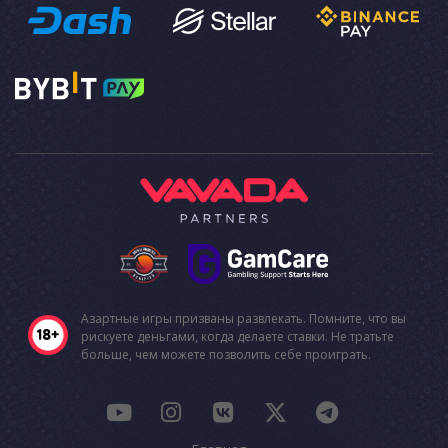
Азартные игры призваны развлекать. Помните, что вы
рискуете деньгами, когда делаете ставки. Не тратьте
больше, чем можете позволить себе проиграть.