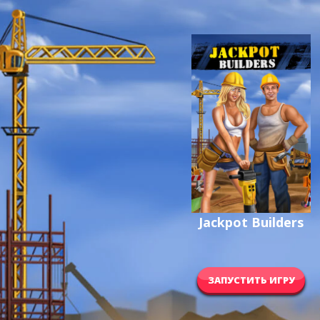
Jackpot Builders
ЗАПУСТИТЬ ИГРУ