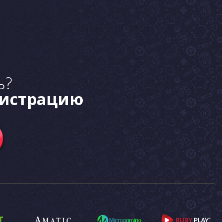
ь?
гистрацию