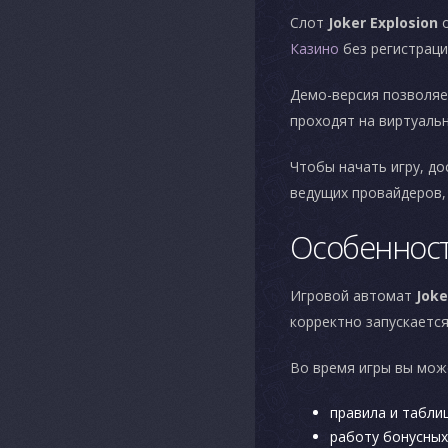
Слот
Joker Explosion
о
Казино
без регистраци
Демо-версия позволяе
проходят на виртуальн
Чтобы начать игру, д
ведущих провайдеров, 
Особенности
Игровой автомат
Joke
корректно запускается
Во время игры вы мож
правила и табли
работу бонусных