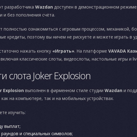
т разработчика
Wazdan
доступен в демонстрационном режиме.
и и без пополнения счёта.
т полностью ознакомиться с игровым процессом, механикой, бо
ые кредиты, поэтому вы ничем не рискуете и можете играть в у
остаточно нажать кнопку
«Играть»
. На платформе
VAVADA Каз
включая классические слоты, видеослоты, настольные игры и liv
 слота Joker Explosion
r Explosion
выполнен в фирменном стиле студии
Wazdan
и подд
 как на компьютере, так и на мобильных устройствах.
ете изучить:
цу выплат;
 раундов и специальных символов;