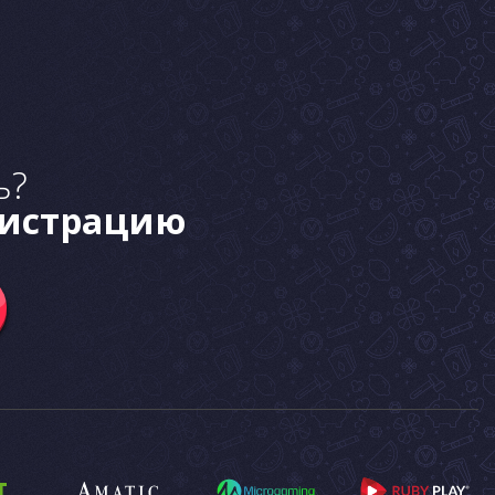
ь?
гистрацию