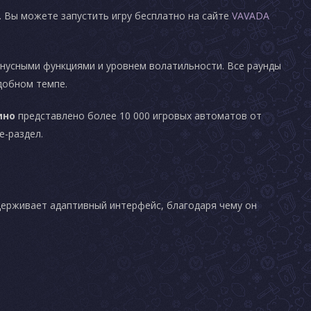
 Вы можете запустить игру бесплатно на сайте
VAVADA
нусными функциями и уровнем волатильности. Все раунды
добном темпе.
ино
представлено более 10 000 игровых автоматов от
e-раздел.
ерживает адаптивный интерфейс, благодаря чему он