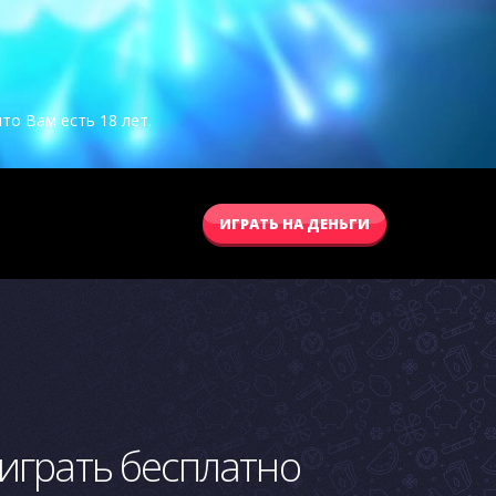
то Вам есть 18 лет.
ИГРАТЬ НА ДЕНЬГИ
 играть бесплатно