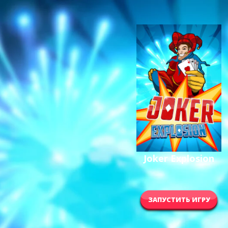
Joker Explosion
ЗАПУСТИТЬ ИГРУ