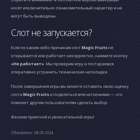
носят исключительно ознакомительный характер и не
могут быть выведены.
Слот не запускается?
Если по каким-либо причинам слот
Magic Fruits
не
открывается или работает некорректно, нажмите кнопку
«Не работает»
. Мы проверим игру и постараемся
оперативно устранить технические неполадки.
После завершения игры вы можете оставить свою оценку
слота
Magic Fruits
и поделиться впечатлениями — это
поможет другим пользователям сделать выбор.
Желаем приятной и увлекательной игры!
Обновлено:
08.09.2024