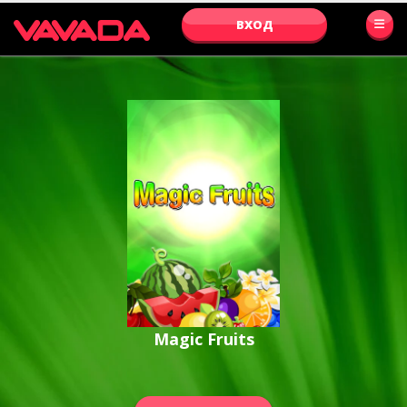
ВХОД
Magic Fruits