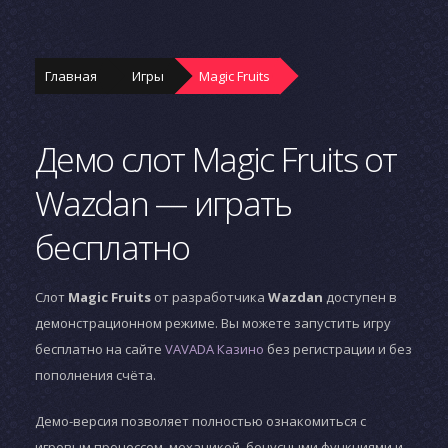
Главная
Игры
Magic Fruits
Демо слот Magic Fruits от
Wazdan — играть
бесплатно
Слот
Magic Fruits
от разработчика
Wazdan
доступен в
демонстрационном режиме. Вы можете запустить игру
бесплатно на сайте
VAVADA Казино
без регистрации и без
пополнения счёта.
Демо-версия позволяет полностью ознакомиться с
игровым процессом, механикой, бонусными функциями и