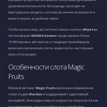
уровнем волатильности. Все раунды проходят на
виртуальные кредиты, поэтому вы ничем не рискуете и
можете играть в удобном темпе.
Чтобы начать игру, достаточно нажать кнопку
«Играть»
.
На платформе
VAVADA Казино
представлено более
10 000 игровых автоматов от ведущих провайдеров,
включая классические слоты, видеослоты, настольные
игры и live-раздел.
Особенности слота Magic
Fruits
Игровой автомат
Magic Fruits
выполнен в фирменном
стиле студии
Wazdan
и поддерживает адаптивный
интерфейс, благодаря чему он корректно запускается как
на компьютере, так и на мобильных устройствах.