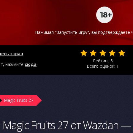
Нажимая "Запустить игру", вы подтверждаете ч
весь экран
Рейтинг
5
ет, нажмите
сюда
Всего оценок:
1
Magic Fruits 27
 Magic Fruits 27 от Wazdan —