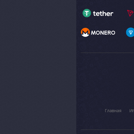
Главная
И