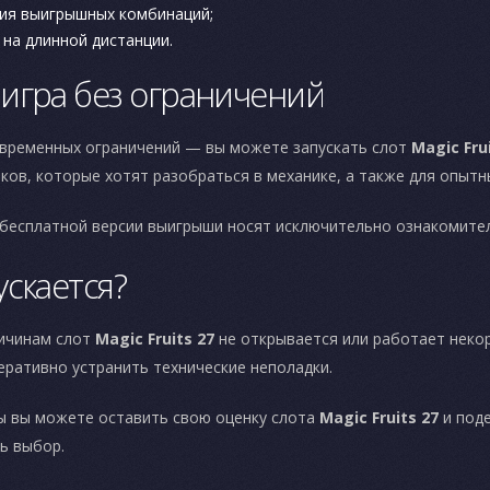
ия выигрышных комбинаций;
 на длинной дистанции.
 игра без ограничений
временных ограничений — вы можете запускать слот
Magic Fru
ков, которые хотят разобраться в механике, а также для опытн
 бесплатной версии выигрыши носят исключительно ознакомител
ускается?
ричинам слот
Magic Fruits 27
не открывается или работает неко
еративно устранить технические неполадки.
ы вы можете оставить свою оценку слота
Magic Fruits 27
и под
ь выбор.