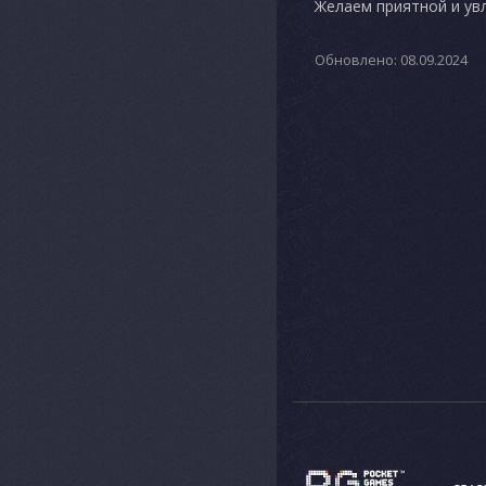
Желаем приятной и ув
Обновлено:
08.09.2024