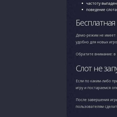
частоту выпаден
поведение слота
Бесплатная
Демо-режим не имеет 
удобно для новых игро
Обратите внимание: в
Слот не зап
Если по каким-либо п
игру и постараемся оп
После завершения игр
пользователям сделат