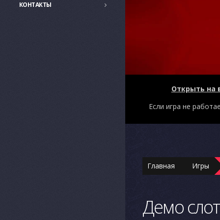
КОНТАКТЫ
Открыть на 
Если игра не работа
Главная
Игры
Демо слот