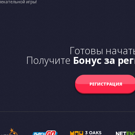
лекательной игры!
Готовы начат
Получите
Бонус за ре
РЕГИСТРАЦИЯ