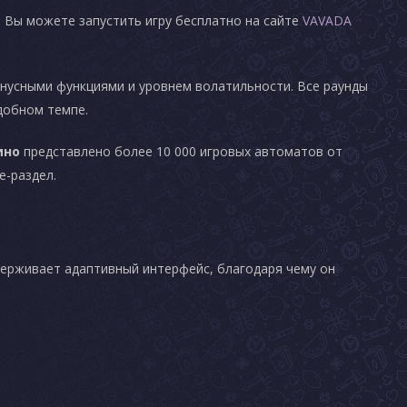
 Вы можете запустить игру бесплатно на сайте
VAVADA
нусными функциями и уровнем волатильности. Все раунды
добном темпе.
ино
представлено более 10 000 игровых автоматов от
e-раздел.
ерживает адаптивный интерфейс, благодаря чему он