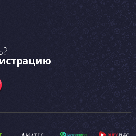
ь?
гистрацию