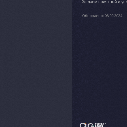
Желаем приятной и ув
Обновлено:
08.09.2024