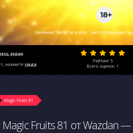
Нажимая "Запустить игру", вы подтверждаете ч
весь экран
Рейтинг
5
ет, нажмите
сюда
Всего оценок:
1
Magic Fruits 81
 Magic Fruits 81 от Wazdan —