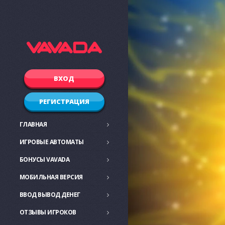
ВХОД
РЕГИСТРАЦИЯ
ГЛАВНАЯ
ИГРОВЫЕ АВТОМАТЫ
БОНУСЫ VAVADA
МОБИЛЬНАЯ ВЕРСИЯ
ВВОД ВЫВОД ДЕНЕГ
ОТЗЫВЫ ИГРОКОВ