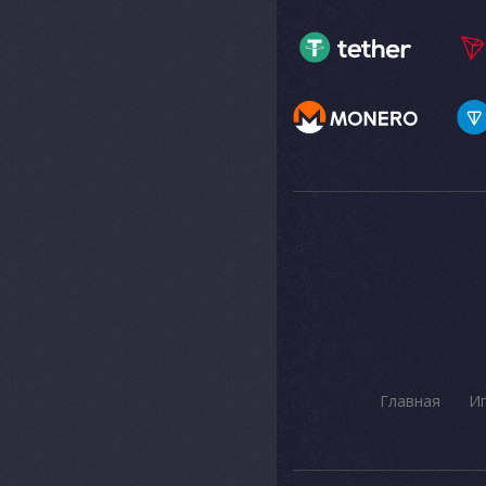
Главная
И