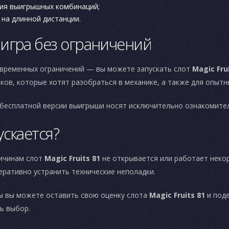
ия выигрышных комбинаций;
 на длинной дистанции.
 игра без ограничений
временных ограничений — вы можете запускать слот
Magic Fru
ков, которые хотят разобраться в механике, а также для опытн
 бесплатной версии выигрыши носят исключительно ознакомител
ускается?
ричинам слот
Magic Fruits 81
не открывается или работает неко
еративно устранить технические неполадки.
ы вы можете оставить свою оценку слота
Magic Fruits 81
и под
ь выбор.