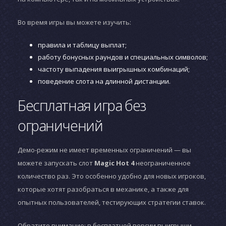
Во время игры вы можете изучить:
правила и таблицу выплат;
работу бонусных раундов и специальных символов;
частоту выпадения выигрышных комбинаций;
поведение слота на длинной дистанции.
Бесплатная игра без
ограничений
Демо-режим не имеет временных ограничений — вы
можете запускать слот
Magic Hot 4
неограниченное
количество раз. Это особенно удобно для новых игроков,
которые хотят разобраться в механике, а также для
опытных пользователей, тестирующих стратегии ставок.
Обратите внимание: в бесплатной версии выигрыши