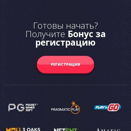
Готовы начать?
Получите
Бонус за
регистрацию
РЕГИСТРАЦИЯ