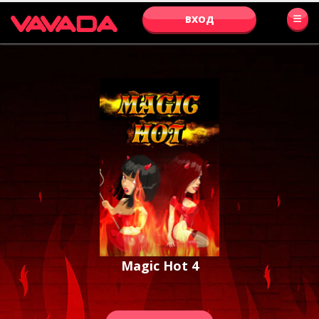
ВХОД
Magic Hot 4