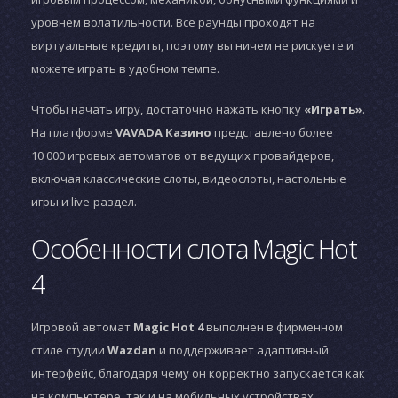
уровнем волатильности. Все раунды проходят на
виртуальные кредиты, поэтому вы ничем не рискуете и
можете играть в удобном темпе.
Чтобы начать игру, достаточно нажать кнопку
«Играть»
.
На платформе
VAVADA Казино
представлено более
10 000 игровых автоматов от ведущих провайдеров,
включая классические слоты, видеослоты, настольные
игры и live-раздел.
Особенности слота Magic Hot
4
Игровой автомат
Magic Hot 4
выполнен в фирменном
стиле студии
Wazdan
и поддерживает адаптивный
интерфейс, благодаря чему он корректно запускается как
на компьютере, так и на мобильных устройствах.