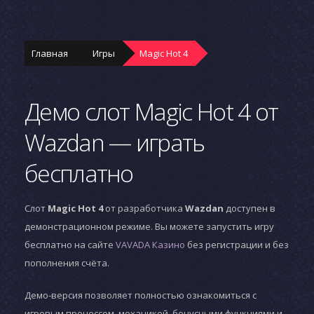
Главная
Игры
Magic Hot 4
Демо слот Magic Hot 4 от
Wazdan — играть
бесплатно
Слот
Magic Hot 4
от разработчика
Wazdan
доступен в
демонстрационном режиме. Вы можете запустить игру
бесплатно на сайте
VAVADA Казино
без регистрации и без
пополнения счёта.
Демо-версия позволяет полностью ознакомиться с
игровым процессом, механикой, бонусными функциями и