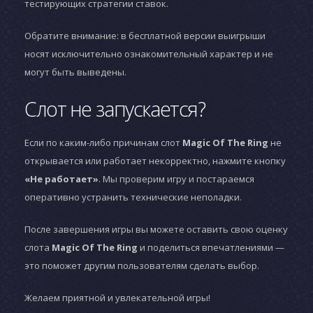
тестирующих стратегии ставок.
Обратите внимание: в бесплатной версии выигрыши
носят исключительно ознакомительный характер и не
могут быть выведены.
Слот не запускается?
Если по каким-либо причинам слот
Magic Of The Ring
не
открывается или работает некорректно, нажмите кнопку
«Не работает»
. Мы проверим игру и постараемся
оперативно устранить технические неполадки.
После завершения игры вы можете оставить свою оценку
слота
Magic Of The Ring
и поделиться впечатлениями —
это поможет другим пользователям сделать выбор.
Желаем приятной и увлекательной игры!