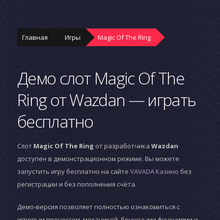
Главная
Игры
Magic Of The Ring
Демо слот Magic Of The
Ring от Wazdan — играть
бесплатно
Слот
Magic Of The Ring
от разработчика
Wazdan
доступен в демонстрационном режиме. Вы можете
запустить игру бесплатно на сайте
VAVADA Казино
без
регистрации и без пополнения счёта.
Демо-версия позволяет полностью ознакомиться с
игровым процессом, механикой, бонусными функциями и