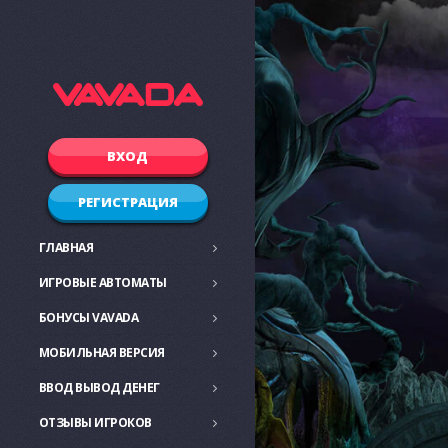
ВХОД
РЕГИСТРАЦИЯ
ГЛАВНАЯ
ИГРОВЫЕ АВТОМАТЫ
БОНУСЫ VAVADA
МОБИЛЬНАЯ ВЕРСИЯ
ВВОД ВЫВОД ДЕНЕГ
ОТЗЫВЫ ИГРОКОВ