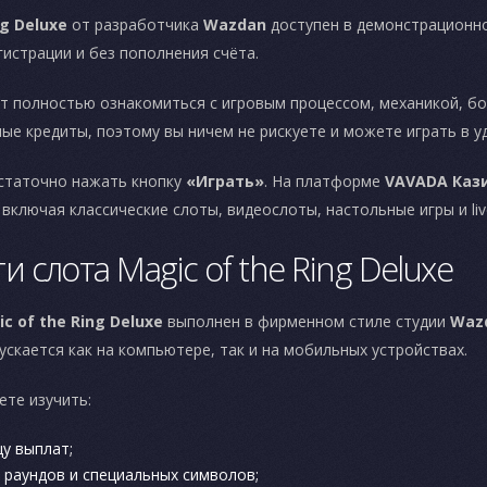
ng Deluxe
от разработчика
Wazdan
доступен в демонстрационно
гистрации и без пополнения счёта.
т полностью ознакомиться с игровым процессом, механикой, бо
ые кредиты, поэтому вы ничем не рискуете и можете играть в у
остаточно нажать кнопку
«Играть»
. На платформе
VAVADA Каз
включая классические слоты, видеослоты, настольные игры и liv
 слота Magic of the Ring Deluxe
c of the Ring Deluxe
выполнен в фирменном стиле студии
Waz
ускается как на компьютере, так и на мобильных устройствах.
ете изучить:
цу выплат;
 раундов и специальных символов;