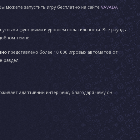
ы можете запустить игру бесплатно на сайте
VAVADA
нусными функциями и уровнем волатильности. Все раунды
добном темпе.
ино
представлено более 10 000 игровых автоматов от
e-раздел.
рживает адаптивный интерфейс, благодаря чему он