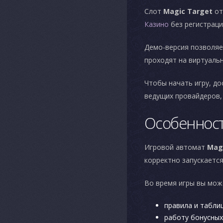
Слот
Magic Target
от
Казино
без регистраци
Демо-версия позволяе
проходят на виртуальн
Чтобы начать игру, д
ведущих провайдеров, 
Особенности
Игровой автомат
Mag
корректно запускается
Во время игры вы мож
правила и табли
работу бонусных