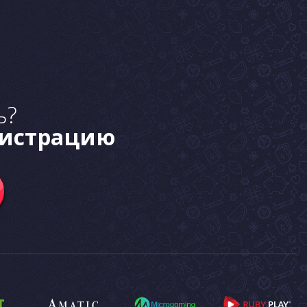
ь?
гистрацию