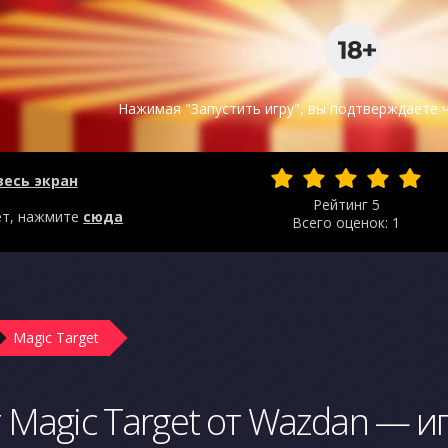
Нажимая "Запустить игру", вы подтверждаете ч
весь экран
Рейтинг
5
ет, нажмите
сюда
Всего оценок:
1
Magic Target
 Magic Target от Wazdan — и