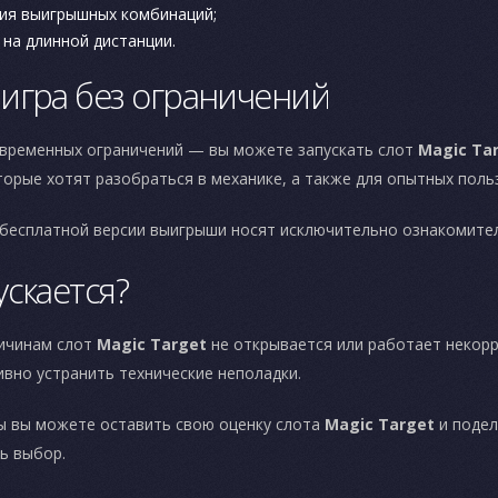
ия выигрышных комбинаций;
 на длинной дистанции.
 игра без ограничений
временных ограничений — вы можете запускать слот
Magic Ta
торые хотят разобраться в механике, а также для опытных поль
 бесплатной версии выигрыши носят исключительно ознакомител
ускается?
ричинам слот
Magic Target
не открывается или работает некор
ивно устранить технические неполадки.
ы вы можете оставить свою оценку слота
Magic Target
и подел
ь выбор.