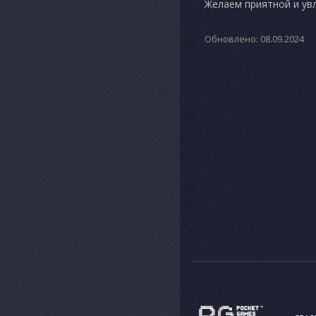
Желаем приятной и ув
Обновлено:
08.09.2024