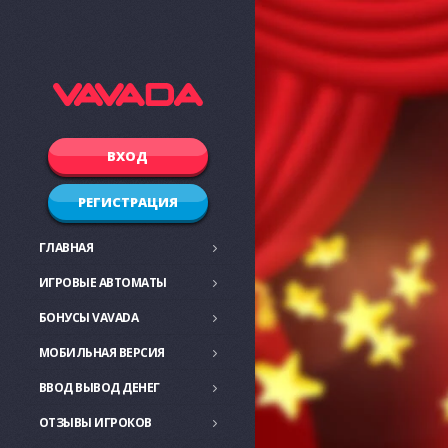
ВХОД
РЕГИСТРАЦИЯ
ГЛАВНАЯ
ИГРОВЫЕ АВТОМАТЫ
БОНУСЫ VAVADA
МОБИЛЬНАЯ ВЕРСИЯ
ВВОД ВЫВОД ДЕНЕГ
ОТЗЫВЫ ИГРОКОВ