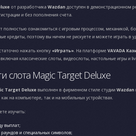
luxe
от разработчика
Wazdan
доступен в демонстрационном ре
гистрации и без пополнения счёта.
т полностью ознакомиться с игровым процессом, механикой, бо
ые кредиты, поэтому вы ничем не рискуете и можете играть в у
остаточно нажать кнопку
«Играть»
. На платформе
VAVADA Каз
включая классические слоты, видеослоты, настольные игры и liv
 слота Magic Target Deluxe
c Target Deluxe
выполнен в фирменном стиле студии
Wazdan
 как на компьютере, так и на мобильных устройствах.
ете изучить:
цу выплат;
 раундов и специальных символов;