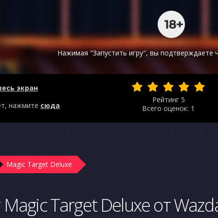
Нажимая "Запустить игру", вы подтверждаете ч
весь экран
Рейтинг
5
ет, нажмите
сюда
Всего оценок:
1
Magic Target Deluxe
 Magic Target Deluxe от Waz