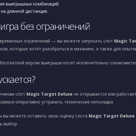
ия выигрышных комбинаций;
 на длинной дистанции.
 игра без ограничений
временных ограничений — вы можете запускать слот
Magic Tar
ков, которые хотят разобраться в механике, а также для опытн
 бесплатной версии выигрыши носят исключительно ознакомител
ускается?
ричинам слот
Magic Target Deluxe
не открывается или работае
раемся оперативно устранить технические неполадки.
ы вы можете оставить свою оценку слота
Magic Target Deluxe
ь выбор.