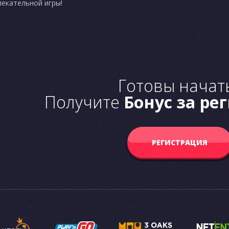
лекательной игры!
Готовы начат
Получите
Бонус за ре
РЕГИСТРАЦИЯ