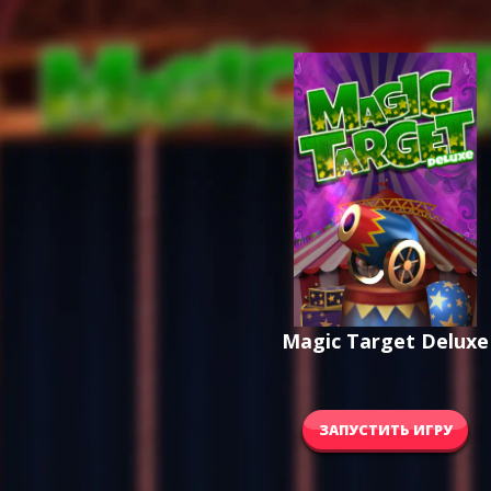
Magic Target Deluxe
ЗАПУСТИТЬ ИГРУ