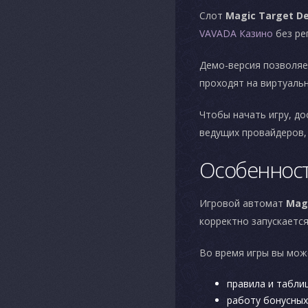
Слот
Magic Target De
VAVADA Казино
без ре
Демо-версия позволяе
проходят на виртуальн
Чтобы начать игру, д
ведущих провайдеров, 
Особенности
Игровой автомат
Magi
корректно запускается
Во время игры вы мож
правила и табли
работу бонусных