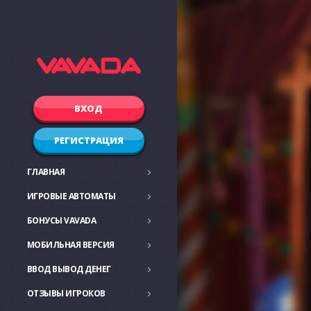
ВХОД
РЕГИСТРАЦИЯ
ГЛАВНАЯ
ИГРОВЫЕ АВТОМАТЫ
БОНУСЫ VAVADA
МОБИЛЬНАЯ ВЕРСИЯ
ВВОД ВЫВОД ДЕНЕГ
ОТЗЫВЫ ИГРОКОВ