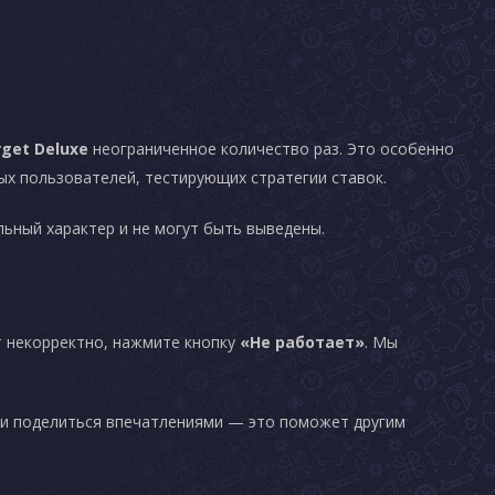
get Deluxe
неограниченное количество раз. Это особенно
ых пользователей, тестирующих стратегии ставок.
ьный характер и не могут быть выведены.
т некорректно, нажмите кнопку
«Не работает»
. Мы
и поделиться впечатлениями — это поможет другим