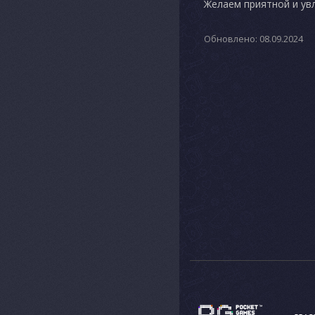
Желаем приятной и ув
Обновлено:
08.09.2024