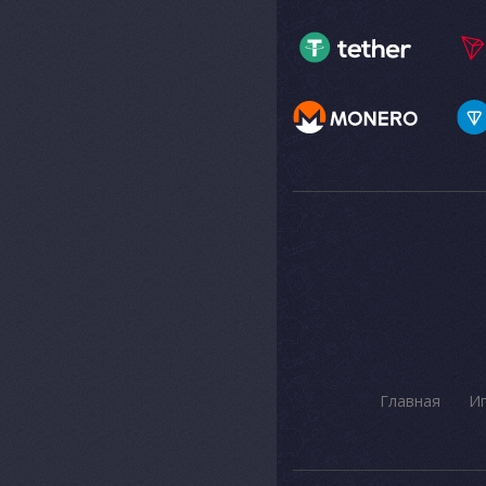
Главная
И