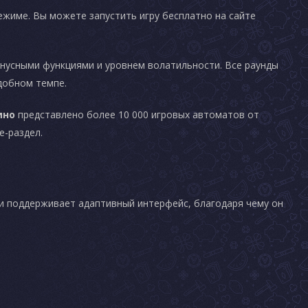
жиме. Вы можете запустить игру бесплатно на сайте
нусными функциями и уровнем волатильности. Все раунды
добном темпе.
ино
представлено более 10 000 игровых автоматов от
e-раздел.
и поддерживает адаптивный интерфейс, благодаря чему он