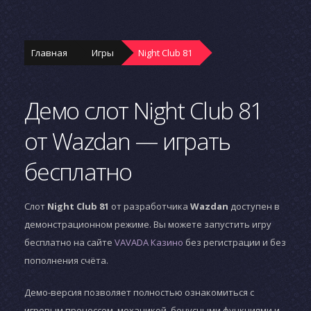
Главная
Игры
Night Club 81
Демо слот Night Club 81
от Wazdan — играть
бесплатно
Слот
Night Club 81
от разработчика
Wazdan
доступен в
демонстрационном режиме. Вы можете запустить игру
бесплатно на сайте
VAVADA Казино
без регистрации и без
пополнения счёта.
Демо-версия позволяет полностью ознакомиться с
игровым процессом, механикой, бонусными функциями и