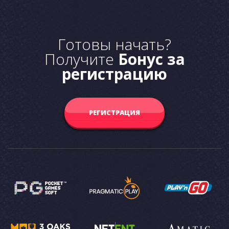
Готовы начать?
Получите
Бонус за
регистрацию
РЕГИСТРАЦИЯ