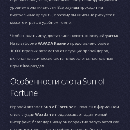
уровнем волатильности. Все раунды проходят на
виртуальные кредиты, поэтому вы ничем не рискуете и
можете играть в удобном темпе.
Чтобы начать игру, достаточно нажать кнопку
«Играть»
.
На платформе
VAVADA Казино
представлено более
10 000 игровых автоматов от ведущих провайдеров,
включая классические слоты, видеослоты, настольные
игры и live-раздел.
Особенности слота Sun of
Fortune
Игровой автомат
Sun of Fortune
выполнен в фирменном
стиле студии
Wazdan
и поддерживает адаптивный
интерфейс, благодаря чему он корректно запускается как
на компьютере, так и на мобильных устройствах.