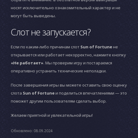
носят исключительно ознакомительный характер и не
могут быть выведены.
Слот не запускается?
Если по каким-либо причинам слот
Sun of Fortune
не
открывается или работает некорректно, нажмите кнопку
«Не работает»
. Мы проверим игру и постараемся
оперативно устранить технические неполадки.
После завершения игры вы можете оставить свою оценку
слота
Sun of Fortune
и поделиться впечатлениями — это
поможет другим пользователям сделать выбор.
Желаем приятной и увлекательной игры!
Обновлено:
08.09.2024