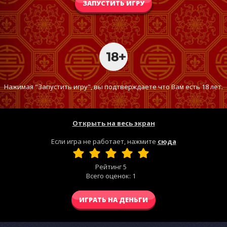
ЗАПУСТИТЬ ИГРУ
Нажимая "Запустить игру", вы подтверждаете что Вам есть 18 лет.
Открыть на весь экран
Если игра не работает, нажмите
сюда
Рейтинг
5
Всего оценок:
1
ИГРАТЬ НА ДЕНЬГИ