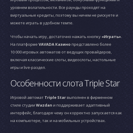
уровнем волатильности. Все раунды проходят на
виртуальные кредиты, поэтому вы ничем не рискуете и
можете играть в удобном темпе.
Чтобы начать игру, достаточно нажать кнопку
«Играть»
.
На платформе
VAVADA Казино
представлено более
10 000 игровых автоматов от ведущих провайдеров,
включая классические слоты, видеослоты, настольные
игры и live-раздел.
Особенности слота Triple Star
Игровой автомат
Triple Star
выполнен в фирменном
стиле студии
Wazdan
и поддерживает адаптивный
интерфейс, благодаря чему он корректно запускается как
на компьютере, так и на мобильных устройствах.