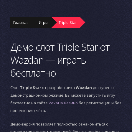
Главная
Игры
Triple Star
Демо слот Triple Star от
Wazdan — играть
бесплатно
Слот
Triple Star
от разработчика
Wazdan
доступен в
демонстрационном режиме. Вы можете запустить игру
бесплатно на сайте
VAVADA Казино
без регистрации и без
пополнения счёта.
Демо-версия позволяет полностью ознакомиться с
игровым процессом, механикой, бонусными функциями и