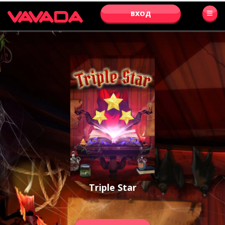
ВХОД
Triple Star