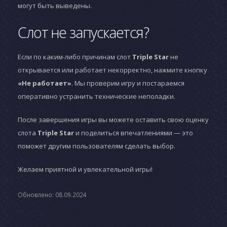
могут быть выведены.
Слот не запускается?
Если по каким-либо причинам слот
Triple Star
не
открывается или работает некорректно, нажмите кнопку
«Не работает»
. Мы проверим игру и постараемся
оперативно устранить технические неполадки.
После завершения игры вы можете оставить свою оценку
слота
Triple Star
и поделиться впечатлениями — это
поможет другим пользователям сделать выбор.
Желаем приятной и увлекательной игры!
Обновлено:
08.09.2024