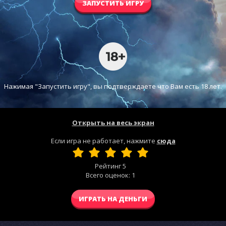
ЗАПУСТИТЬ ИГРУ
Нажимая "Запустить игру", вы подтверждаете что Вам есть 18 лет.
Открыть на весь экран
Если игра не работает, нажмите
сюда
Рейтинг
5
Всего оценок:
1
ИГРАТЬ НА ДЕНЬГИ