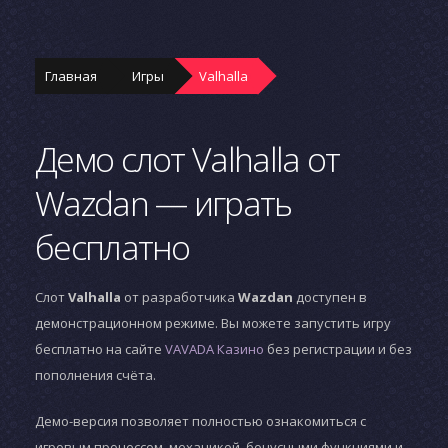
Главная
Игры
Valhalla
Демо слот Valhalla от
Wazdan — играть
бесплатно
Слот
Valhalla
от разработчика
Wazdan
доступен в
демонстрационном режиме. Вы можете запустить игру
бесплатно на сайте
VAVADA Казино
без регистрации и без
пополнения счёта.
Демо-версия позволяет полностью ознакомиться с
игровым процессом, механикой, бонусными функциями и