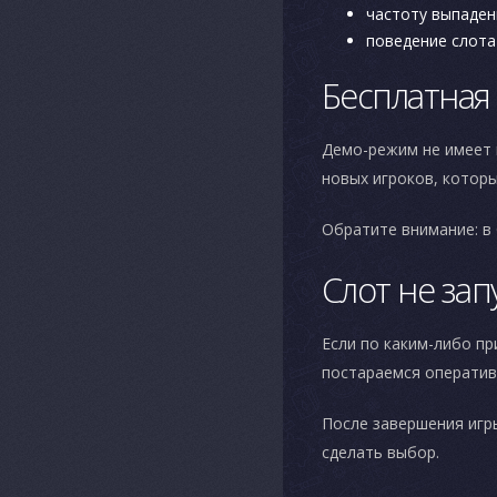
частоту выпаден
поведение слота
Бесплатная
Демо-режим не имеет 
новых игроков, которы
Обратите внимание: в
Слот не зап
Если по каким-либо п
постараемся оператив
После завершения игр
сделать выбор.