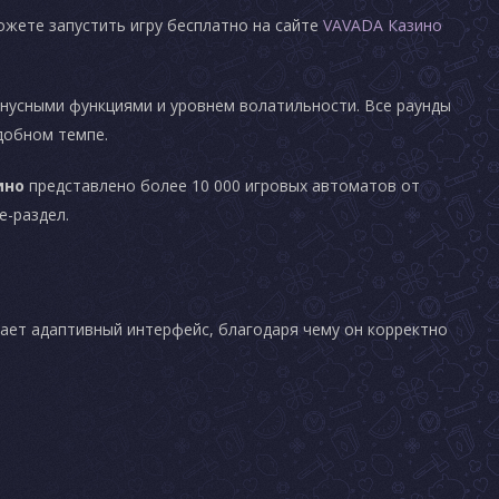
жете запустить игру бесплатно на сайте
VAVADA Казино
нусными функциями и уровнем волатильности. Все раунды
добном темпе.
ино
представлено более 10 000 игровых автоматов от
e-раздел.
ает адаптивный интерфейс, благодаря чему он корректно