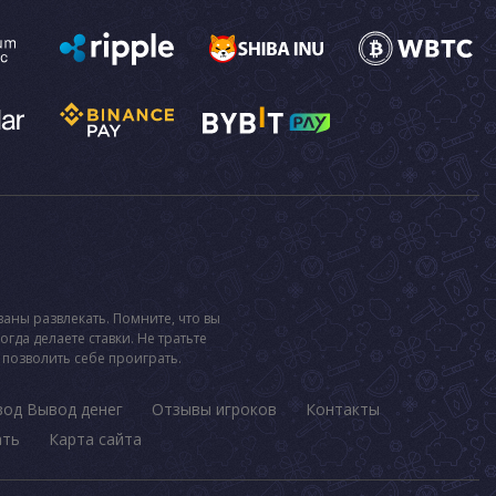
аны развлекать. Помните, что вы
огда делаете ставки. Не тратьте
позволить себе проиграть.
вод Вывод денег
Отзывы игроков
Контакты
ать
Карта сайта