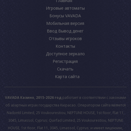
Главная
Игровые автоматы
Бонусы VAVADA
Мобильная версия
Ввод Вывод денег
Отзывы игроков
Контакты
Доступное зеркало
Регистрация
Скачать
Карта сайта
VAVADA Казино, 2015-2026 год
работает в соответствии с законами
об азартных играх государства Кюрасао. Оператором сайта является
Nadontil Limited, 25 Voukourestiou, NEPTUNE HOUSE, 1st floor, Flat 11,
3045, Limassol, Cyprus; Quirfad Limited, 25 Voukourestiou, NEPTUNE
HOUSE, 1st floor, Flat 11, 3045, Limassol, Cyprus; и имеет лицензию,