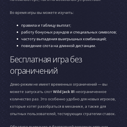
Во время игры вы можете изучить:
правила и таблицу выплат;
работу бонусных раундов и специальных символов;
частоту выпадения выигрышных комбинаций;
поведение слота на длинной дистанции.
Бесплатная игра без
ограничений
Демо-режим не имеет временных ограничений — вы
можете запускать слот
Wild Jack 81
неограниченное
количество раз. Это особенно удобно для новых игроков,
которые хотят разобраться в механике, а также для
опытных пользователей, тестирующих стратегии ставок.
Обратите внимание: в бесплатной версии выигрыши