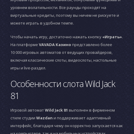
уровнем волатильности. Все раунды проходят на
виртуальные кредиты, поэтому вы ничем не рискуете и
можете играть в удобном темпе.
Чтобы начать игру, достаточно нажать кнопку
«Играть»
.
На платформе
VAVADA Казино
представлено более
10 000 игровых автоматов от ведущих провайдеров,
включая классические слоты, видеослоты, настольные
игры и live-раздел.
Особенности слота Wild Jack
81
Игровой автомат
Wild Jack 81
выполнен в фирменном
стиле студии
Wazdan
и поддерживает адаптивный
интерфейс, благодаря чему он корректно запускается как
на компьютере, так и на мобильных устройствах.