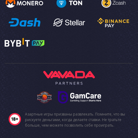
Азартные игры призваны развлекать. Помните, что вы
рискуете деньгами, когда делаете ставки. Не тратьте
больше, чем можете позволить себе проиграть.