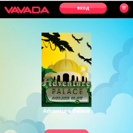
ВХОД
Adventure Palace