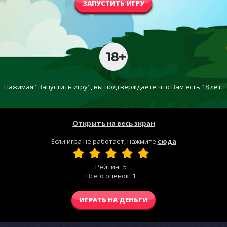
ЗАПУСТИТЬ ИГРУ
Нажимая "Запустить игру", вы подтверждаете что Вам есть 18 лет.
Открыть на весь экран
Если игра не работает, нажмите
сюда
Рейтинг
5
Всего оценок:
1
ИГРАТЬ НА ДЕНЬГИ