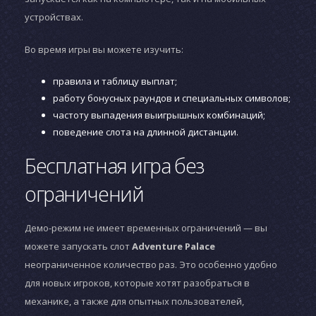
устройствах.
Во время игры вы можете изучить:
правила и таблицу выплат;
работу бонусных раундов и специальных символов;
частоту выпадения выигрышных комбинаций;
поведение слота на длинной дистанции.
Бесплатная игра без
ограничений
Демо-режим не имеет временных ограничений — вы
можете запускать слот
Adventure Palace
неограниченное количество раз. Это особенно удобно
для новых игроков, которые хотят разобраться в
механике, а также для опытных пользователей,