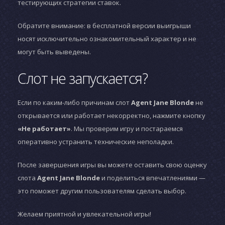
тестирующих стратегии ставок.
Обратите внимание: в бесплатной версии выигрыши
носят исключительно ознакомительный характер и не
могут быть выведены.
Слот не запускается?
Если по каким-либо причинам слот
Agent Jane Blonde
не
открывается или работает некорректно, нажмите кнопку
«Не работает»
. Мы проверим игру и постараемся
оперативно устранить технические неполадки.
После завершения игры вы можете оставить свою оценку
слота
Agent Jane Blonde
и поделиться впечатлениями —
это поможет другим пользователям сделать выбор.
Желаем приятной и увлекательной игры!