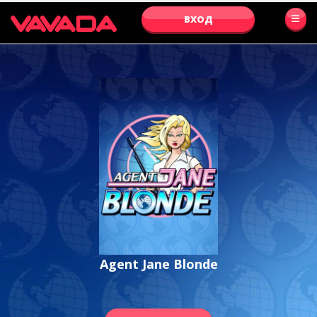
ВХОД
Agent Jane Blonde