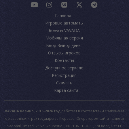
Главная
Игровые автоматы
Бонусы VAVADA
Мобильная версия
Ввод Вывод денег
Отзывы игроков
Контакты
Доступное зеркало
Регистрация
Скачать
Карта сайта
VAVADA Казино, 2015-2026 год
работает в соответствии с законами
об азартных играх государства Кюрасао. Оператором сайта является
Nadontil Limited, 25 Voukourestiou, NEPTUNE HOUSE, 1st floor, Flat 11,