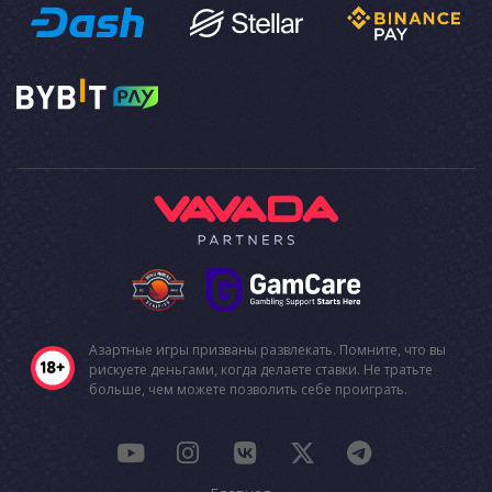
Азартные игры призваны развлекать. Помните, что вы
рискуете деньгами, когда делаете ставки. Не тратьте
больше, чем можете позволить себе проиграть.