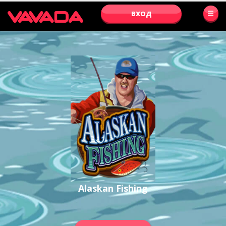
ВХОД
Alaskan Fishing