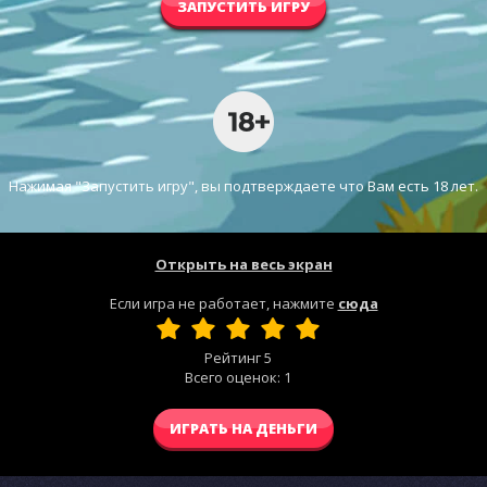
ЗАПУСТИТЬ ИГРУ
Нажимая "Запустить игру", вы подтверждаете что Вам есть 18 лет.
Открыть на весь экран
Если игра не работает, нажмите
сюда
Рейтинг
5
Всего оценок:
1
ИГРАТЬ НА ДЕНЬГИ