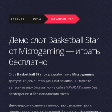
Главная
Игры
Basketball Star
Демо слот Basketball Star
от Microgaming — играть
бесплатно
Слот
Basketball Star
от разработчика
Microgaming
доступен в демонстрационном режиме. Вы можете
запустить игру бесплатно на сайте
VAVADA Казино
без
регистрации и без пополнения счёта.
Демо-версия позволяет полностью ознакомиться с
игровым процессом, механикой, бонусными функциями и