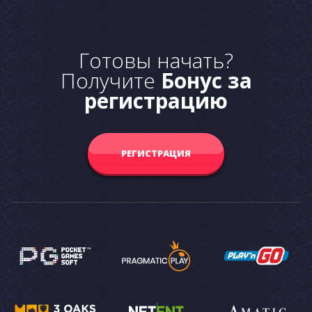
Готовы начать?
Получите
Бонус за
регистрацию
РЕГИСТРАЦИЯ