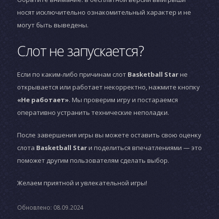
носят исключительно ознакомительный характер и не
могут быть выведены.
Слот не запускается?
Если по каким-либо причинам слот
Basketball Star
не
открывается или работает некорректно, нажмите кнопку
«Не работает»
. Мы проверим игру и постараемся
оперативно устранить технические неполадки.
После завершения игры вы можете оставить свою оценку
слота
Basketball Star
и поделиться впечатлениями — это
поможет другим пользователям сделать выбор.
Желаем приятной и увлекательной игры!
Обновлено:
08.09.2024