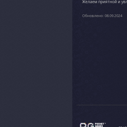
Желаем приятной и ув
Обновлено:
08.09.2024