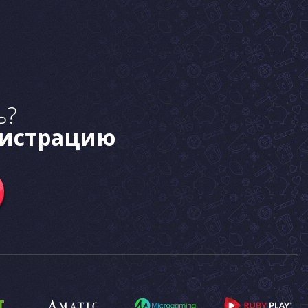
ь?
гистрацию