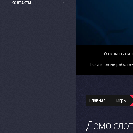
КОНТАКТЫ
Открыть на 
Если игра не работа
Главная
Игры
Демо слот