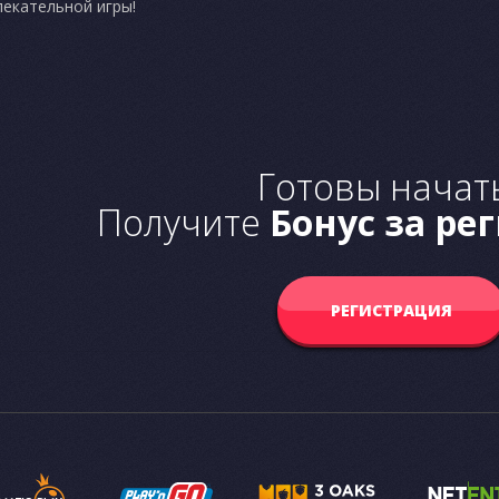
лекательной игры!
Готовы начат
Получите
Бонус за ре
РЕГИСТРАЦИЯ