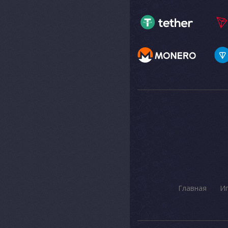
Главная
И