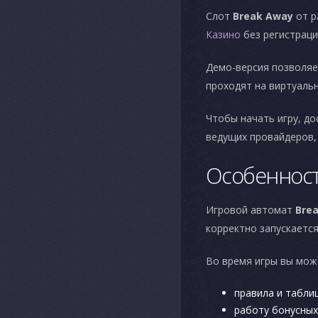
Слот
Break Away
от р
Казино
без регистраци
Демо-версия позволяе
проходят на виртуальн
Чтобы начать игру, д
ведущих провайдеров, 
Особенност
Игровой автомат
Bre
корректно запускается
Во время игры вы мож
правила и табли
работу бонусных