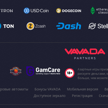
Азартные игры призв
рискуете деньгами, к
больше, чем можете 
гровые автоматы
Бонусы VAVADA
Мобильная версия
В
Доступное зеркало
Регистрация
Скач