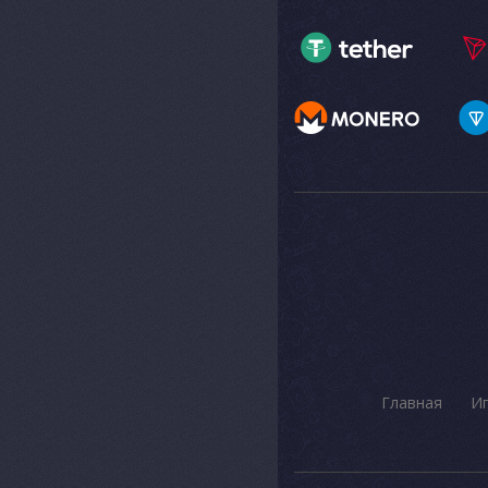
Главная
И