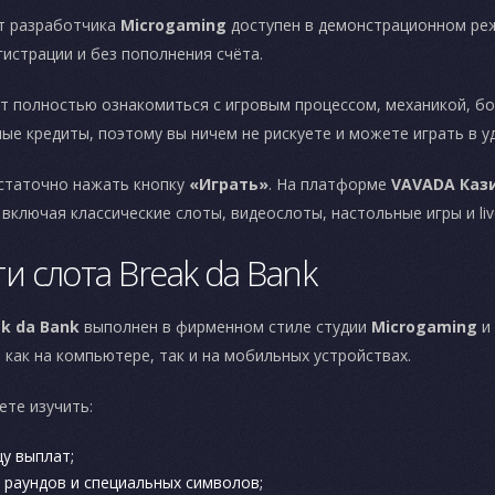
т разработчика
Microgaming
доступен в демонстрационном реж
гистрации и без пополнения счёта.
т полностью ознакомиться с игровым процессом, механикой, бо
ые кредиты, поэтому вы ничем не рискуете и можете играть в у
остаточно нажать кнопку
«Играть»
. На платформе
VAVADA Каз
включая классические слоты, видеослоты, настольные игры и liv
 слота Break da Bank
k da Bank
выполнен в фирменном стиле студии
Microgaming
и 
 как на компьютере, так и на мобильных устройствах.
ете изучить:
цу выплат;
 раундов и специальных символов;