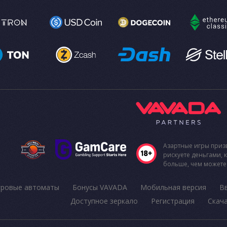
Азартные игры призв
рискуете деньгами, к
больше, чем можете 
гровые автоматы
Бонусы VAVADA
Мобильная версия
В
Доступное зеркало
Регистрация
Скач