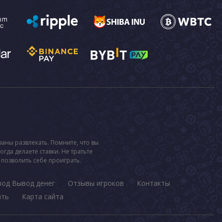
аны развлекать. Помните, что вы
огда делаете ставки. Не тратьте
позволить себе проиграть.
вод Вывод денег
Отзывы игроков
Контакты
ать
Карта сайта