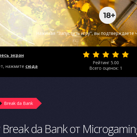
Нажимая "Запустить игру", вы подтверждаете ч
весь экран
Рейтинг
5.00
ет, нажмите
сюда
Всего оценок:
1
Break da Bank
 Break da Bank от Microgami