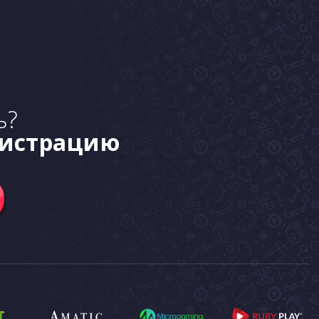
ь?
гистрацию