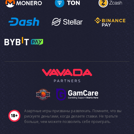
Азартные игры призваны развлекать. Помните, что вы
рискуете деньгами, когда делаете ставки. Не тратьте
больше, чем можете позволить себе проиграть.