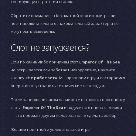
тестирующих стратегии ставок.
Обратите внимание: в бесплатной версии выигрыши
носят исключительно ознакомительный характер и не
могут быть выведены.
Слот не запускается?
Если по каким-либо причинам слот
Emperor Of The Sea
не открывается или работает некорректно, нажмите
кнопку
«Не работает»
. Мы проверим игру и постараемся
оперативно устранить технические неполадки.
После завершения игры вы можете оставить свою оценку
слота
Emperor Of The Sea
и поделиться впечатлениями
— это поможет другим пользователям сделать выбор.
Желаем приятной и увлекательной игры!