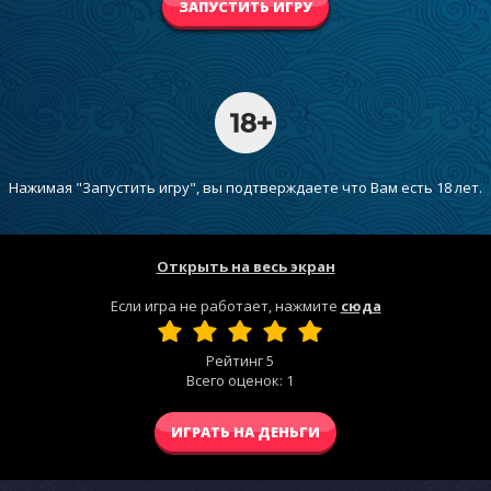
ЗАПУСТИТЬ ИГРУ
Нажимая "Запустить игру", вы подтверждаете что Вам есть 18 лет.
Открыть на весь экран
Если игра не работает, нажмите
сюда
Рейтинг
5
Всего оценок:
1
ИГРАТЬ НА ДЕНЬГИ