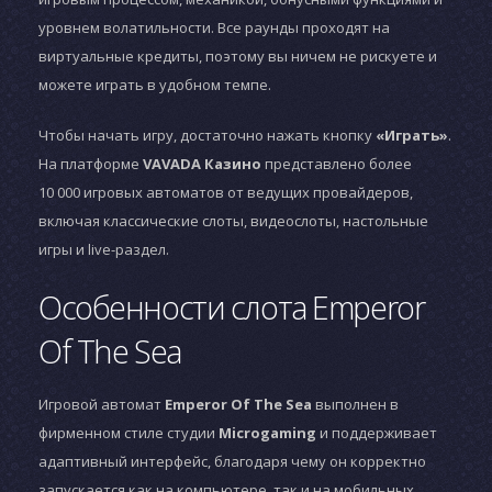
уровнем волатильности. Все раунды проходят на
виртуальные кредиты, поэтому вы ничем не рискуете и
можете играть в удобном темпе.
Чтобы начать игру, достаточно нажать кнопку
«Играть»
.
На платформе
VAVADA Казино
представлено более
10 000 игровых автоматов от ведущих провайдеров,
включая классические слоты, видеослоты, настольные
игры и live-раздел.
Особенности слота Emperor
Of The Sea
Игровой автомат
Emperor Of The Sea
выполнен в
фирменном стиле студии
Microgaming
и поддерживает
адаптивный интерфейс, благодаря чему он корректно
запускается как на компьютере, так и на мобильных