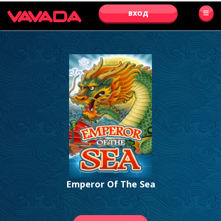
ВХОД
Emperor Of The Sea