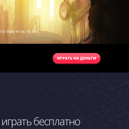
то Вам есть 18 лет.
ИГРАТЬ НА ДЕНЬГИ
 играть бесплатно