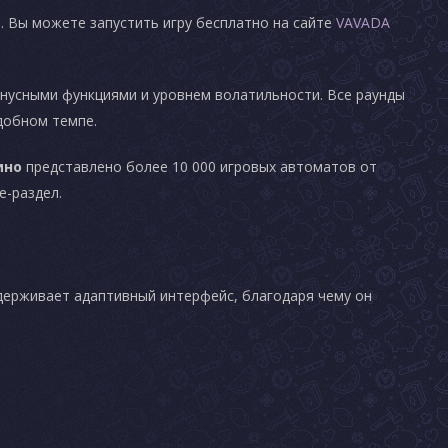
 Вы можете запустить игру бесплатно на сайте
VAVADA
нусными функциями и уровнем волатильности. Все раунды
добном темпе.
ино
представлено более 10 000 игровых автоматов от
e-раздел.
держивает адаптивный интерфейс, благодаря чему он