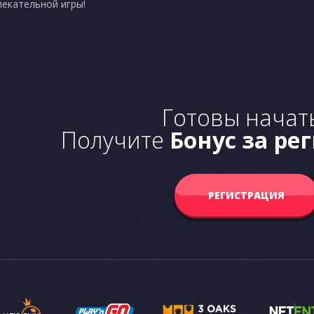
лекательной игры!
Готовы начат
Получите
Бонус за ре
РЕГИСТРАЦИЯ