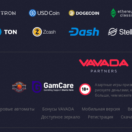
Азартные игры призв
рискуете деньгами, к
больше, чем можете 
гровые автоматы
Бонусы VAVADA
Мобильная версия
В
Доступное зеркало
Регистрация
Скач