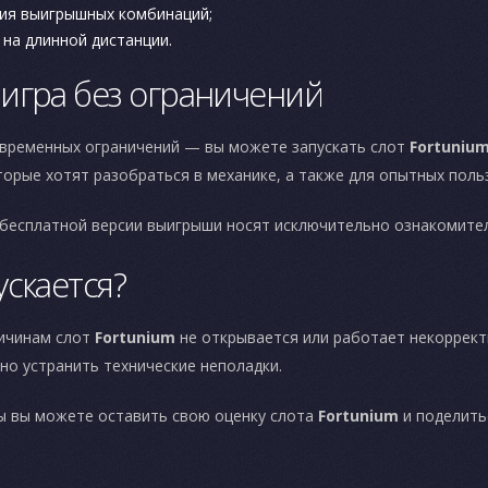
ия выигрышных комбинаций;
 на длинной дистанции.
 игра без ограничений
временных ограничений — вы можете запускать слот
Fortuniu
торые хотят разобраться в механике, а также для опытных поль
 бесплатной версии выигрыши носят исключительно ознакомител
ускается?
ричинам слот
Fortunium
не открывается или работает некоррект
но устранить технические неполадки.
ы вы можете оставить свою оценку слота
Fortunium
и поделить