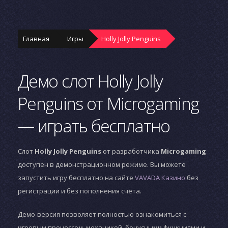
Главная
Игры
Holly Jolly Penguins
Демо слот Holly Jolly
Penguins от Microgaming
— играть бесплатно
Слот
Holly Jolly Penguins
от разработчика
Microgaming
доступен в демонстрационном режиме. Вы можете
запустить игру бесплатно на сайте
VAVADA Казино
без
регистрации и без пополнения счёта.
Демо-версия позволяет полностью ознакомиться с
игровым процессом, механикой, бонусными функциями и