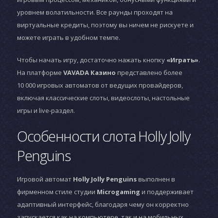
уровнем волатильности. Все раунды проходят на
виртуальные кредиты, поэтому вы ничем не рискуете и
можете играть в удобном темпе.
Чтобы начать игру, достаточно нажать кнопку
«Играть»
.
На платформе
VAVADA Казино
представлено более
10 000 игровых автоматов от ведущих провайдеров,
включая классические слоты, видеослоты, настольные
игры и live-раздел.
Особенности слота Holly Jolly
Penguins
Игровой автомат
Holly Jolly Penguins
выполнен в
фирменном стиле студии
Microgaming
и поддерживает
адаптивный интерфейс, благодаря чему он корректно
запускается как на компьютере, так и на мобильных