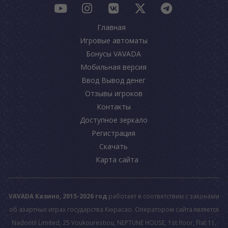
Главная
Игровые автоматы
Бонусы VAVADA
Мобильная версия
Ввод Вывод денег
Отзывы игроков
Контакты
Доступное зеркало
Регистрация
Скачать
Карта сайта
VAVADA Казино, 2015-2026 год
работает в соответствии с законами
об азартных играх государства Кюрасао. Оператором сайта является
Nadontil Limited, 25 Voukourestiou, NEPTUNE HOUSE, 1st floor, Flat 11,