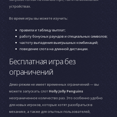
устройствах.
Во время игры вы можете изучить:
правила и таблицу выплат;
работу бонусных раундов и специальных символов;
частоту выпадения выигрышных комбинаций;
поведение слота на длинной дистанции.
Бесплатная игра без
ограничений
Демо-режим не имеет временных ограничений — вы
можете запускать слот
Holly Jolly Penguins
неограниченное количество раз. Это особенно удобно
для новых игроков, которые хотят разобраться в
механике, а также для опытных пользователей,