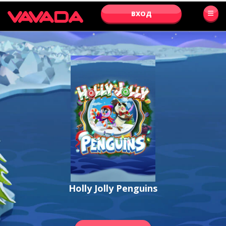
ВХОД
Holly Jolly Penguins