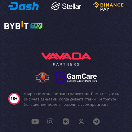
Азартные игры призваны развлекать. Помните, что вы
рискуете деньгами, когда делаете ставки. Не тратьте
больше, чем можете позволить себе проиграть.