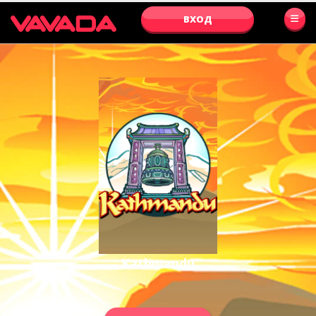
ВХОД
Kathmandu