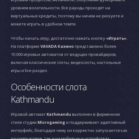
уровнем волатильности. Все раунды проходят на
виртуальные кредиты, поэтому вы ничем не рискуете и
можете играть в удобном темпе.
Чтобы начать игру, достаточно нажать кнопку
«Играть»
.
На платформе
VAVADA Казино
представлено более
10 000 игровых автоматов от ведущих провайдеров,
включая классические слоты, видеослоты, настольные
игры и live-раздел.
Особенности слота
Kathmandu
Игровой автомат
Kathmandu
выполнен в фирменном
стиле студии
Microgaming
и поддерживает адаптивный
интерфейс, благодаря чему он корректно запускается как
на компьютере, так и на мобильных устройствах.