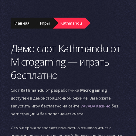
Главная
Игры
Kathmandu
Демо слот Kathmandu от
Microgaming — играть
бесплатно
Слот
Kathmandu
от разработчика
Microgaming
доступен в демонстрационном режиме. Вы можете
запустить игру бесплатно на сайте
VAVADA Казино
без
регистрации и без пополнения счёта.
Демо-версия позволяет полностью ознакомиться с
игровым процессом, механикой, бонусными функциями и