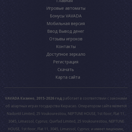
Главная
Игровые автоматы
Бонусы VAVADA
Мобильная версия
Ввод Вывод денег
Отзывы игроков
Контакты
Доступное зеркало
Регистрация
Скачать
Карта сайта
VAVADA Казино, 2015-2026 год
работает в соответствии с законами
об азартных играх государства Кюрасао. Оператором сайта является
Nadontil Limited, 25 Voukourestiou, NEPTUNE HOUSE, 1st floor, Flat 11,
3045, Limassol, Cyprus; Quirfad Limited, 25 Voukourestiou, NEPTUNE
HOUSE, 1st floor, Flat 11, 3045, Limassol, Cyprus; и имеет лицензию,