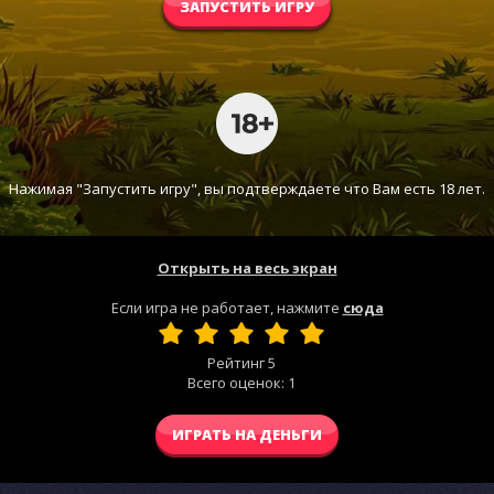
ЗАПУСТИТЬ ИГРУ
Нажимая "Запустить игру", вы подтверждаете что Вам есть 18 лет.
Открыть на весь экран
Если игра не работает, нажмите
сюда
Рейтинг
5
Всего оценок:
1
ИГРАТЬ НА ДЕНЬГИ