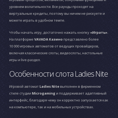
уровнем волатильности. Все раунды проходят на
виртуальные кредиты, поэтому вы ничем не рискуете и
можете играть в удобном темпе.
Чтобы начать игру, достаточно нажать кнопку
«Играть»
.
На платформе
VAVADA Казино
представлено более
10 000 игровых автоматов от ведущих провайдеров,
включая классические слоты, видеослоты, настольные
игры и live-раздел.
Особенности слота Ladies Nite
Игровой автомат
Ladies Nite
выполнен в фирменном
стиле студии
Microgaming
и поддерживает адаптивный
интерфейс, благодаря чему он корректно запускается как
на компьютере, так и на мобильных устройствах.