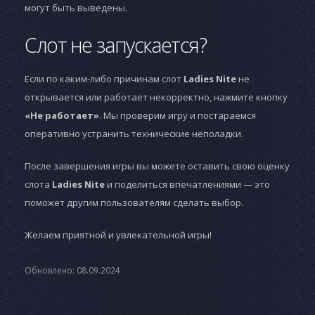
могут быть выведены.
Слот не запускается?
Если по каким-либо причинам слот
Ladies Nite
не
открывается или работает некорректно, нажмите кнопку
«Не работает»
. Мы проверим игру и постараемся
оперативно устранить технические неполадки.
После завершения игры вы можете оставить свою оценку
слота
Ladies Nite
и поделиться впечатлениями — это
поможет другим пользователям сделать выбор.
Желаем приятной и увлекательной игры!
Обновлено:
08.09.2024