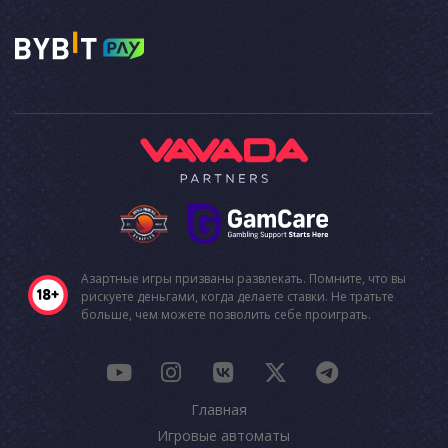
Азартные игры призваны развлекать. Помните, что вы
рискуете деньгами, когда делаете ставки. Не тратьте
больше, чем можете позволить себе проиграть.
Главная
Игровые автоматы