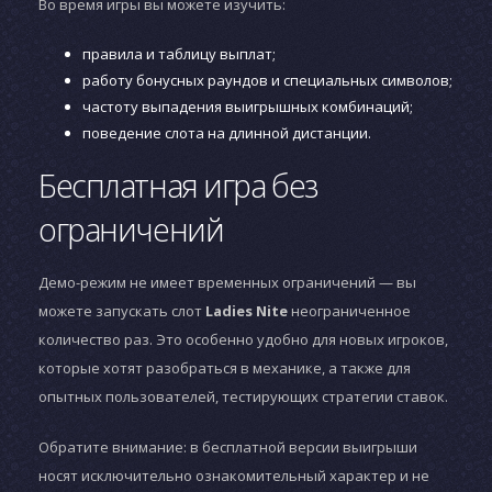
Во время игры вы можете изучить:
правила и таблицу выплат;
работу бонусных раундов и специальных символов;
частоту выпадения выигрышных комбинаций;
поведение слота на длинной дистанции.
Бесплатная игра без
ограничений
Демо-режим не имеет временных ограничений — вы
можете запускать слот
Ladies Nite
неограниченное
количество раз. Это особенно удобно для новых игроков,
которые хотят разобраться в механике, а также для
опытных пользователей, тестирующих стратегии ставок.
Обратите внимание: в бесплатной версии выигрыши
носят исключительно ознакомительный характер и не