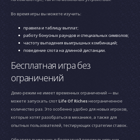
Во время игры вы можете изучить:
правила и таблицу выплат;
работу бонусных раундов и специальных символов;
частоту выпадения выигрышных комбинаций;
поведение слота на длинной дистанции.
Бесплатная игра без
ограничений
Демо-режим не имеет временных ограничений — вы
можете запускать слот
Life Of Riches
неограниченное
количество раз. Это особенно удобно для новых игроков,
которые хотят разобраться в механике, а также для
опытных пользователей, тестирующих стратегии ставок.
Обратите внимание: в бесплатной версии выигрыши